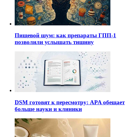
Пищевой шум: как препараты ГПП-1
позволили услышать тишину
DSM готовят к пересмотру: APA обещает
больше науки и клиники