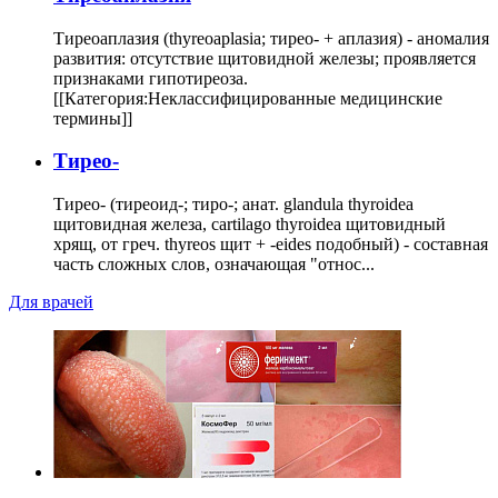
Тиреоаплазия (thyreoaplasia; тирео- + аплазия) - аномалия
развития: отсутствие щитовидной железы; проявляется
признаками гипотиреоза.
[[Категория:Неклассифицированные медицинские
термины]]
Тирео-
Тирео- (тиреоид-; тиро-; анат. glandula thyroidea
щитовидная железа, cartilago thyroidea щитовидный
хрящ, от греч. thyreos щит + -eides подобный) - составная
часть сложных слов, означающая "относ...
Для врачей