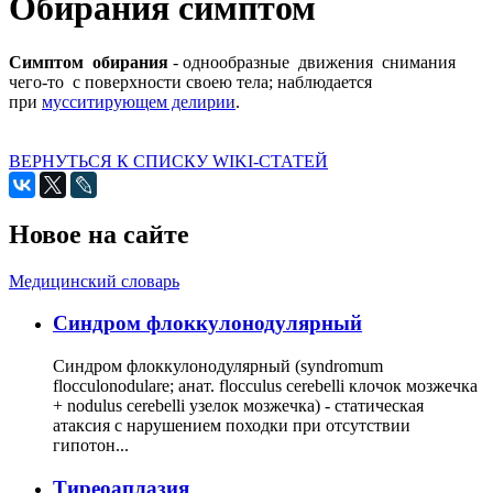
Обирания симптом
Симптом обирания
- однообразные движения снимания
чего-то с поверхности своею тела; наблюдается
при
мусситирующем делирии
.
ВЕРНУТЬСЯ К СПИСКУ WIKI-СТАТЕЙ
Новое на сайте
Медицинский словарь
Cиндром флоккулонодулярный
Синдром флоккулонодулярный (syndromum
flocculonodulare; анат. flocculus cerebelli клочок мозжечка
+ nodulus cerebelli узелок мозжечка) - статическая
атаксия с нарушением походки при отсутствии
гипотон...
Тиреоаплазия