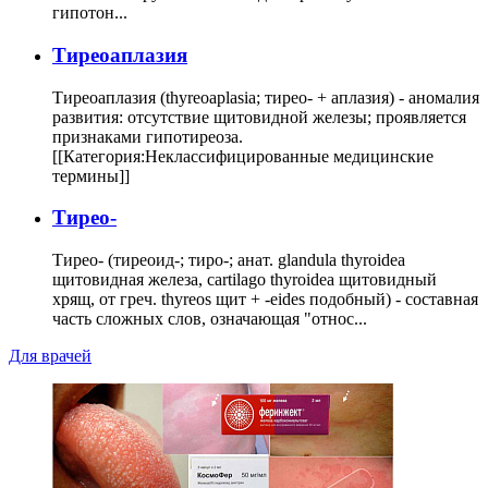
гипотон...
Тиреоаплазия
Тиреоаплазия (thyreoaplasia; тирео- + аплазия) - аномалия
развития: отсутствие щитовидной железы; проявляется
признаками гипотиреоза.
[[Категория:Неклассифицированные медицинские
термины]]
Тирео-
Тирео- (тиреоид-; тиро-; анат. glandula thyroidea
щитовидная железа, cartilago thyroidea щитовидный
хрящ, от греч. thyreos щит + -eides подобный) - составная
часть сложных слов, означающая "относ...
Для врачей