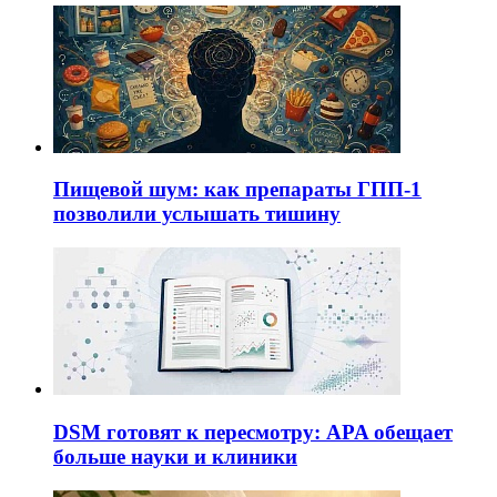
Пищевой шум: как препараты ГПП-1
позволили услышать тишину
DSM готовят к пересмотру: APA обещает
больше науки и клиники