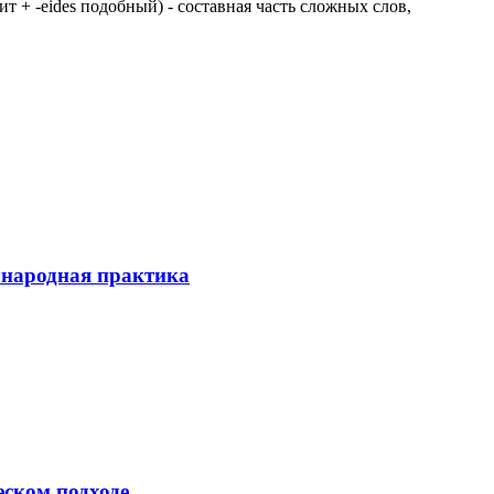
 щит + -eides подобный) - составная часть сложных слов,
ународная практика
еском подходе