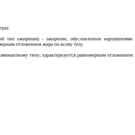
трат.
ский тип ожирения) - ожирение, обусловленное нарушениями
мерным отложением жира по всему телу.
о доминантному типу; характеризуется равномерным отложением