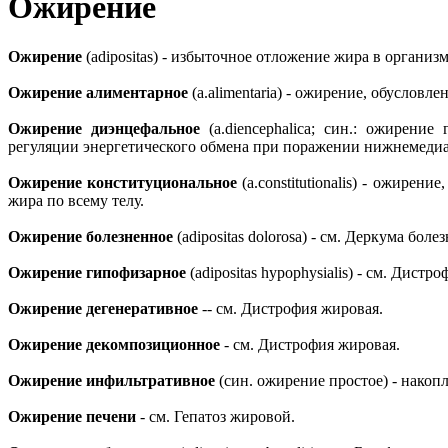
Ожирение
Ожирение
(adipositas) - избыточное отложение жира в организм
Ожирение алиментарное
(a.alimentaria) - ожирение, обуслов
Ожирение диэнцефальное
(a.diencephalica; син.: ожирени
регуляции энергетического обмена при поражении нижнемедиал
Ожирение конституциональное
(a.constitutionalis) - ожире
жира по всему телу.
Ожирение болезненное
(adipositas dolorosa) - см. Деркума болез
Ожирение гипофизарное
(adipositas hypophysialis) - см. Дист
Ожирение дегенеративное
-- см. Дистрофия жировая.
Ожирение декомпозиционное
- см. Дистрофия жировая.
Ожирение инфильтративное
(син. ожирение простое) - нако
Ожирение печени
- см. Гепатоз жировой.