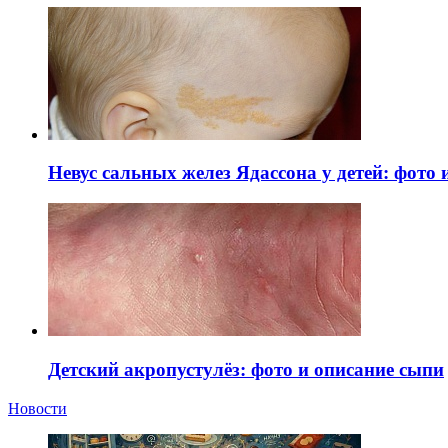
Невус сальных желез Ядассона у детей: фото
Детский акропустулёз: фото и описание сыпи
Новости