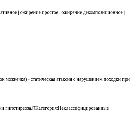
ативное
|
ожирение простое
|
ожирение декомпозиционное
|
елок мозжечка) - статическая атаксия с нарушением походки при
аками гипотиреоза.[[Категория:Неклассифицированные