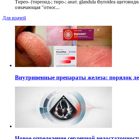
Тирео- (тиреоид-; тиро-; анат. glandula thyroidea щитовид
означающая "относ...
Для врачей
Внутривенные препараты железа: порядок д
Новое определение сердечной недостаточност