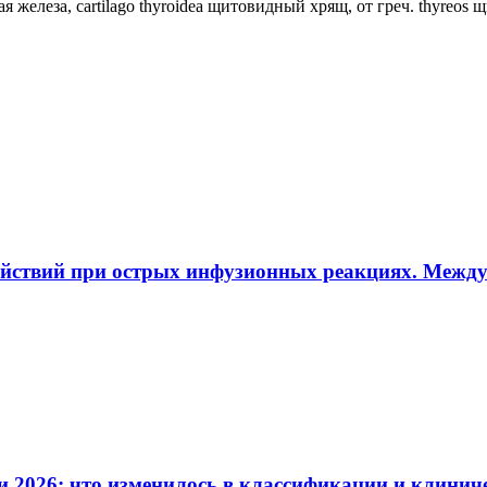
ная железа, cartilago thyroidea щитовидный хрящ, от греч. thyreos
ействий при острых инфузионных реакциях. Межд
и 2026: что изменилось в классификации и клинич