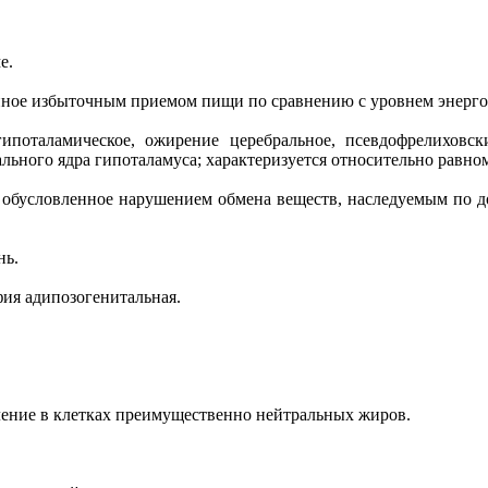
е.
ленное избыточным приемом пищи по сравнению с уровнем энерго
е гипоталамическое, ожирение церебральное, псевдофрелихов
ьного ядра гипоталамуса; характеризуется относительно равно
ние, обусловленное нарушением обмена веществ, наследуемым п
нь.
рофия адипозогенитальная.
пление в клетках преимущественно нейтральных жиров.