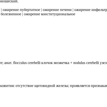
м юношеский.
|
ожирение пубертатное
|
ожирение печени
|
ожирение инфильтр
 болезненное
|
ожирение конституциональное
анат. flocculus cerebelli клочок мозжечка + nodulus cerebelli уз
лия развития: отсутствие щитовидной железы; проявляется призн