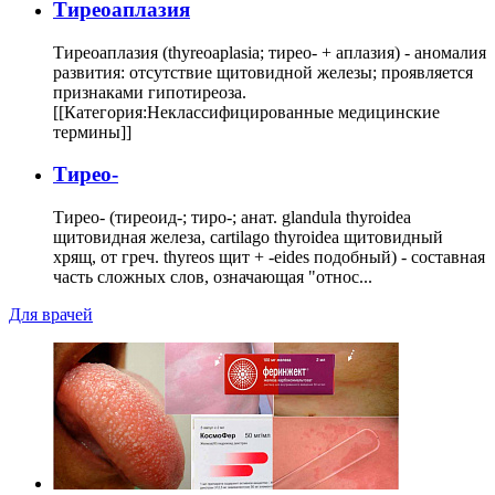
Тиреоаплазия
Тиреоаплазия (thyreoaplasia; тирео- + аплазия) - аномалия
развития: отсутствие щитовидной железы; проявляется
признаками гипотиреоза.
[[Категория:Неклассифицированные медицинские
термины]]
Тирео-
Тирео- (тиреоид-; тиро-; анат. glandula thyroidea
щитовидная железа, cartilago thyroidea щитовидный
хрящ, от греч. thyreos щит + -eides подобный) - составная
часть сложных слов, означающая "относ...
Для врачей