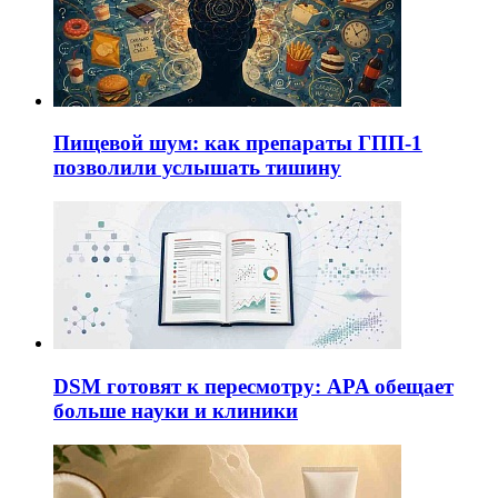
Пищевой шум: как препараты ГПП-1
позволили услышать тишину
DSM готовят к пересмотру: APA обещает
больше науки и клиники