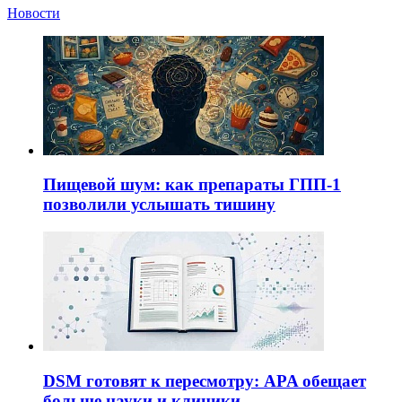
Новости
Пищевой шум: как препараты ГПП-1
позволили услышать тишину
DSM готовят к пересмотру: APA обещает
больше науки и клиники