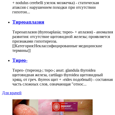
+ nodulus cerebelli узелок мозжечка) - статическая
атаксия с нарушением походки при отсутствии
гипотон...
Тиреоаплазия
Тиреоаплазия (thyreoaplasia; тирео- + аплазия) - аномалия
развития: отсутствие щитовидной железы; проявляется
признаками гипотиреоза.
[[Категория:Неклассифицированные медицинские
термины]]
Тирео-
Тирео- (тиреоид-; тиро-; анат. glandula thyroidea
щитовидная железа, cartilago thyroidea щитовидный
хрящ, от греч. thyreos щит + -eides подобный) - составная
часть сложных слов, означающая "относ...
Для врачей