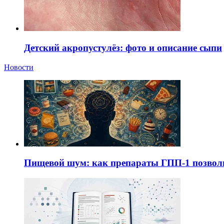
Детский акропустулёз: фото и описание сыпи
Новости
Пищевой шум: как препараты ГПП-1 позво