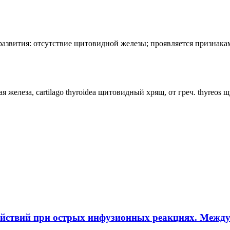
лия развития: отсутствие щитовидной железы; проявляется призн
ная железа, cartilago thyroidea щитовидный хрящ, от греч. thyreos
ействий при острых инфузионных реакциях. Межд