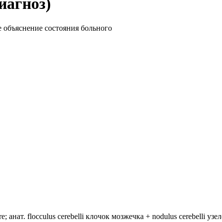
иагноз)
е объяснение состояния больного
анат. flocculus cerebelli клочок мозжечка + nodulus cerebelli уз