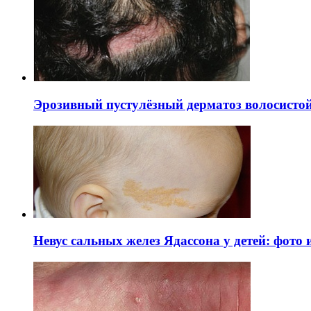
Эрозивный пустулёзный дерматоз волосистой 
Невус сальных желез Ядассона у детей: фото