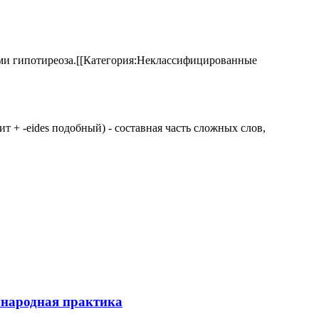
аками гипотиреоза.[[Категория:Неклассифицированные
 щит + -eides подобный) - составная часть сложных слов,
ународная практика