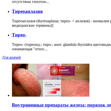
отсутствии гипотон...
Тиреоаплазия
Тиреоаплазия (thyreoaplasia; тирео- + аплазия) - анома
медицинские термины]]
Тирео-
Тирео- (тиреоид-; тиро-; анат. glandula thyroidea щитовид
означающая "относ...
Для врачей
Внутривенные препараты железа: порядок д