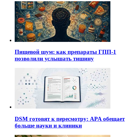
Пищевой шум: как препараты ГПП-1
позволили услышать тишину
DSM готовят к пересмотру: APA обещает
больше науки и клиники