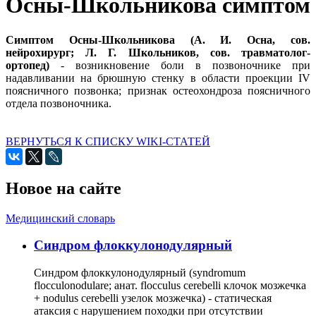
Осны-Школьникова симптом
Симптом Осны-Школьникова (А. И. Осна, сов.
нейрохирург; Л. Г. Школьников, сов. травматолог-
ортопед)
- возникновение боли в позвоночнике при
надавливании на брюшную стенку в области проекции IV
поясничного позвонка; признак остеохондроза поясничного
отдела позвоночника.
ВЕРНУТЬСЯ К СПИСКУ WIKI-СТАТЕЙ
Новое на сайте
Медицинский словарь
Cиндром флоккулонодулярный
Синдром флоккулонодулярный (syndromum
flocculonodulare; анат. flocculus cerebelli клочок мозжечка
+ nodulus cerebelli узелок мозжечка) - статическая
атаксия с нарушением походки при отсутствии