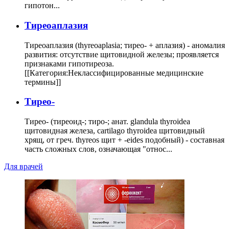
гипотон...
Тиреоаплазия
Тиреоаплазия (thyreoaplasia; тирео- + аплазия) - аномалия
развития: отсутствие щитовидной железы; проявляется
признаками гипотиреоза.
[[Категория:Неклассифицированные медицинские
термины]]
Тирео-
Тирео- (тиреоид-; тиро-; анат. glandula thyroidea
щитовидная железа, cartilago thyroidea щитовидный
хрящ, от греч. thyreos щит + -eides подобный) - составная
часть сложных слов, означающая "относ...
Для врачей