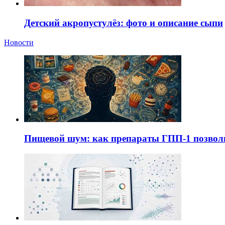
Детский акропустулёз: фото и описание сыпи
Новости
Пищевой шум: как препараты ГПП-1 позво