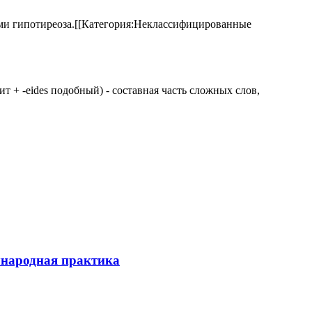
аками гипотиреоза.[[Категория:Неклассифицированные
 щит + -eides подобный) - составная часть сложных слов,
ународная практика