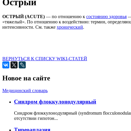
Острый
ОСТРЫЙ (ACUTE)
— по отношению к
состоянию здоровья
—
«тяжелый». По отношению к воздействию: термин, определяющ
интенсивности. См. также
хронический
.
ВЕРНУТЬСЯ К СПИСКУ WIKI-СТАТЕЙ
Новое на сайте
Медицинский словарь
Cиндром флоккулонодулярный
Синдром флоккулонодулярный (syndromum flocculonodulare; 
отсутствии гипотон...
Тиреоаплазия