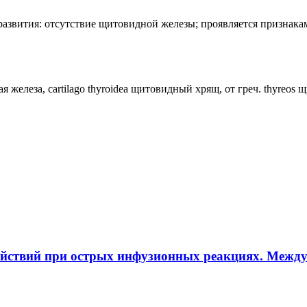
лия развития: отсутствие щитовидной железы; проявляется призн
ная железа, cartilago thyroidea щитовидный хрящ, от греч. thyreos
ействий при острых инфузионных реакциях. Межд