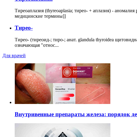
Тиреоаплазия (thyreoaplasia; тирео- + аплазия) - анома
медицинские термины]]
Тирео-
Тирео- (тиреоид-; тиро-; анат. glandula thyroidea щитовид
означающая "относ...
Для врачей
Внутривенные препараты железа: порядок д