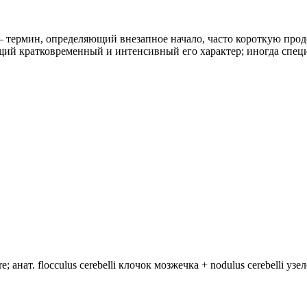
 термин, определяющий внезапное начало, часто короткую продо
ий кратковременный и интенсивный его характер; иногда спец
анат. flocculus cerebelli клочок мозжечка + nodulus cerebelli уз