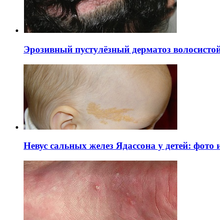
Эрозивный пустулёзный дерматоз волосистой 
Невус сальных желез Ядассона у детей: фото