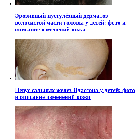
Эрозивный пустулёзный дерматоз
волосистой части головы у детей: фото и
описание изменений кожи
Невус сальных желез Ядассона у детей: фото
и описание изменений кожи