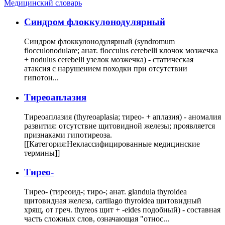
Медицинский словарь
Cиндром флоккулонодулярный
Синдром флоккулонодулярный (syndromum
flocculonodulare; анат. flocculus cerebelli клочок мозжечка
+ nodulus cerebelli узелок мозжечка) - статическая
атаксия с нарушением походки при отсутствии
гипотон...
Тиреоаплазия
Тиреоаплазия (thyreoaplasia; тирео- + аплазия) - аномалия
развития: отсутствие щитовидной железы; проявляется
признаками гипотиреоза.
[[Категория:Неклассифицированные медицинские
термины]]
Тирео-
Тирео- (тиреоид-; тиро-; анат. glandula thyroidea
щитовидная железа, cartilago thyroidea щитовидный
хрящ, от греч. thyreos щит + -eides подобный) - составная
часть сложных слов, означающая "относ...