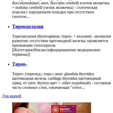
flocculonodulare; анат. flocculus cerebelli клочок мозжечка
+ nodulus cerebelli узелок мозжечка) - статическая
атаксия с нарушением походки при отсутствии
гипотон...
Тиреоаплазия
Тиреоаплазия (thyreoaplasia; тирео- + аплазия) - аномалия
развития: отсутствие щитовидной железы; проявляется
признаками гипотиреоза.
[[Категория:Неклассифицированные медицинские
термины]]
Тирео-
Тирео- (тиреоид-; тиро-; анат. glandula thyroidea
щитовидная железа, cartilago thyroidea щитовидный
хрящ, от греч. thyreos щит + -eides подобный) - составная
часть сложных слов, означающая "относ...
Для врачей