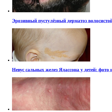
Эрозивный пустулёзный дерматоз волосистой 
Невус сальных желез Ядассона у детей: фото