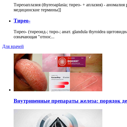
Тиреоаплазия (thyreoaplasia; тирео- + аплазия) - анома
медицинские термины]]
Тирео-
Тирео- (тиреоид-; тиро-; анат. glandula thyroidea щитовид
означающая "относ...
Для врачей
Внутривенные препараты железа: порядок д