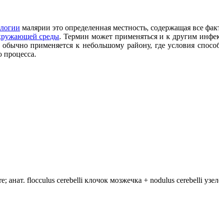
логии
малярии это определенная местность, содержащая все фа
кружающей среды
. Термин может применяться и к другим инфе
о обычно применяется к небольшому району, где условия спосо
 процесса.
анат. flocculus cerebelli клочок мозжечка + nodulus cerebelli уз