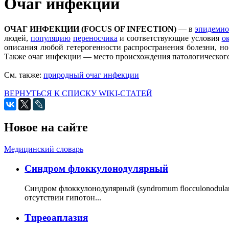
Очаг инфекции
ОЧАГ ИНФЕКЦИИ (FOCUS OF INFECTION)
— в
эпидемио
людей,
популяцию
переносчика
и соответствующие условия
о
описания любой гетерогенности распространения болезни, н
Также очаг инфекции — место происхождения патологического
См. также:
природный очаг инфекции
ВЕРНУТЬСЯ К СПИСКУ WIKI-СТАТЕЙ
Новое на сайте
Медицинский словарь
Cиндром флоккулонодулярный
Синдром флоккулонодулярный (syndromum flocculonodulare; 
отсутствии гипотон...
Тиреоаплазия