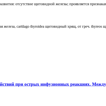
лия развития: отсутствие щитовидной железы; проявляется призн
ная железа, cartilago thyroidea щитовидный хрящ, от греч. thyreos
ействий при острых инфузионных реакциях. Межд