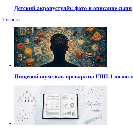
Детский акропустулёз: фото и описание сыпи
Новости
Пищевой шум: как препараты ГПП-1 позво