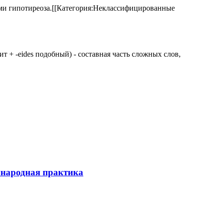
аками гипотиреоза.[[Категория:Неклассифицированные
 щит + -eides подобный) - составная часть сложных слов,
ународная практика