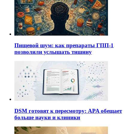
Пищевой шум: как препараты ГПП-1
позволили услышать тишину
DSM готовят к пересмотру: APA обещает
больше науки и клиники