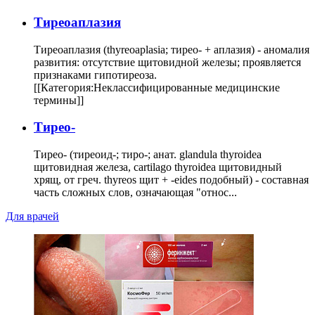
Тиреоаплазия
Тиреоаплазия (thyreoaplasia; тирео- + аплазия) - аномалия
развития: отсутствие щитовидной железы; проявляется
признаками гипотиреоза.
[[Категория:Неклассифицированные медицинские
термины]]
Тирео-
Тирео- (тиреоид-; тиро-; анат. glandula thyroidea
щитовидная железа, cartilago thyroidea щитовидный
хрящ, от греч. thyreos щит + -eides подобный) - составная
часть сложных слов, означающая "относ...
Для врачей