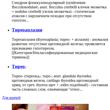
Синдром флоккулонодулярный (syndromum
flocculonodulare; анат. flocculus cerebelli клочок мозжечка
+ nodulus cerebelli узелок мозжечка) - статическая
атаксия с нарушением походки при отсутствии
гипотон...
Тиреоаплазия
Тиреоаплазия (thyreoaplasia; тирео- + аплазия) - аномалия
развития: отсутствие щитовидной железы; проявляется
признаками гипотиреоза.
[[Категория:Неклассифицированные медицинские
термины]]
Тирео-
Тирео- (тиреоид-; тиро-; анат. glandula thyroidea
щитовидная железа, cartilago thyroidea щитовидный
хрящ, от греч. thyreos щит + -eides подобный) - составная
часть сложных слов, означающая "относ...
Для врачей