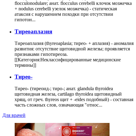
flocculonodulare; анат. flocculus cerebelli клочок мозжечка
+ nodulus cerebelli узелок мозжечка) - статическая
атаксия с нарушением походки при отсутствии
гипотон...
Тиреоаплазия
Тиреоаплазия (thyreoaplasia; тирео- + аплазия) - аномалия
развития: отсутствие щитовидной железы; проявляется
признаками гипотиреоза.
[[Категория:Неклассифицированные медицинские
термины]]
Тирео-
Тирео- (тиреоид-; тиро-; анат. glandula thyroidea
щитовидная железа, cartilago thyroidea щитовидный
хрящ, от греч. thyreos щит + -eides подобный) - составная
часть сложных слов, означающая "относ...
Для врачей