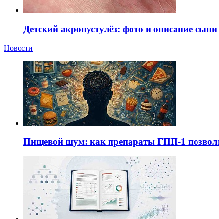
Детский акропустулёз: фото и описание сыпи
Новости
Пищевой шум: как препараты ГПП-1 позво