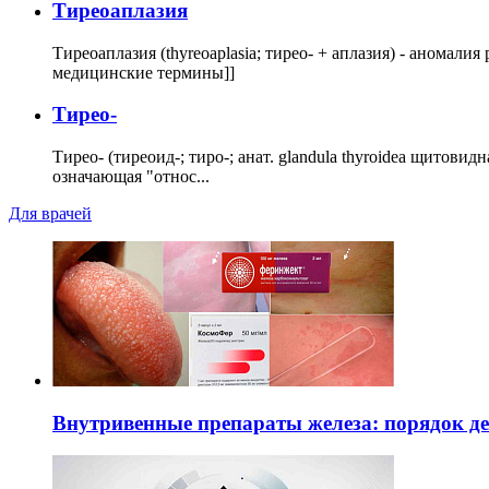
Тиреоаплазия
Тиреоаплазия (thyreoaplasia; тирео- + аплазия) - анома
медицинские термины]]
Тирео-
Тирео- (тиреоид-; тиро-; анат. glandula thyroidea щитовид
означающая "относ...
Для врачей
Внутривенные препараты железа: порядок д