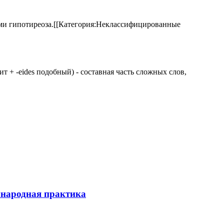
аками гипотиреоза.[[Категория:Неклассифицированные
 щит + -eides подобный) - составная часть сложных слов,
ународная практика