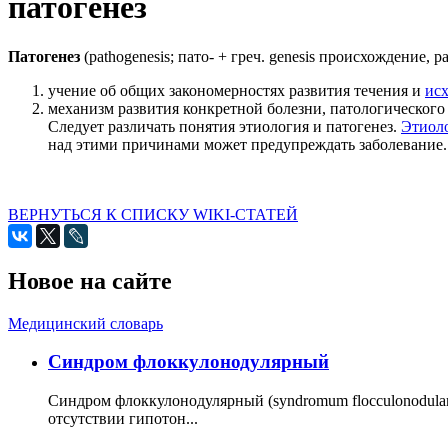
патогенез
Патогенез
(pathogenesis; пато- + греч. genesis происхождение, р
учение об общих закономерностях развития течения и
исх
механизм развития конкретной болезни, патологическог
Следует различать понятия этиология и патогенез.
Этиол
над этими причинами может предупреждать заболевание
ВЕРНУТЬСЯ К СПИСКУ WIKI-СТАТЕЙ
Новое на сайте
Медицинский словарь
Cиндром флоккулонодулярный
Синдром флоккулонодулярный (syndromum flocculonodulare; 
отсутствии гипотон...