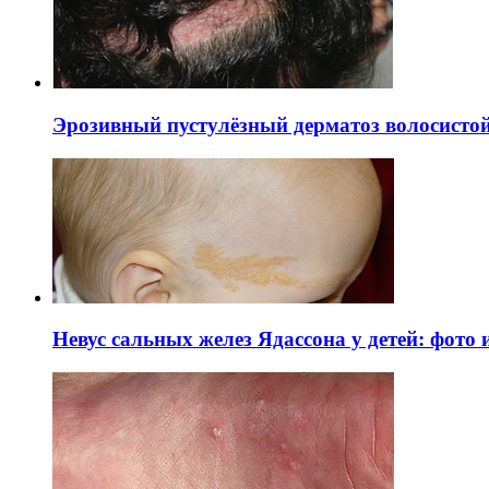
Эрозивный пустулёзный дерматоз волосистой 
Невус сальных желез Ядассона у детей: фото