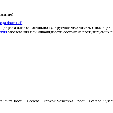
азвитие)
ода болезней
;
о процесса или состояния.постулируемые механизмы, с помощью 
огия
заболевания или инвалидности состоит из постулируемых 
.
анат. flocculus cerebelli клочок мозжечка + nodulus cerebelli уз