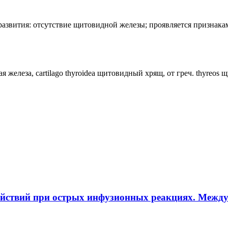
лия развития: отсутствие щитовидной железы; проявляется призн
ная железа, cartilago thyroidea щитовидный хрящ, от греч. thyreos
ействий при острых инфузионных реакциях. Межд