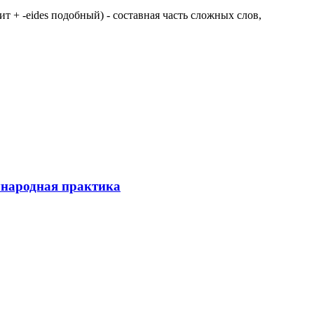
 щит + -eides подобный) - составная часть сложных слов,
ународная практика