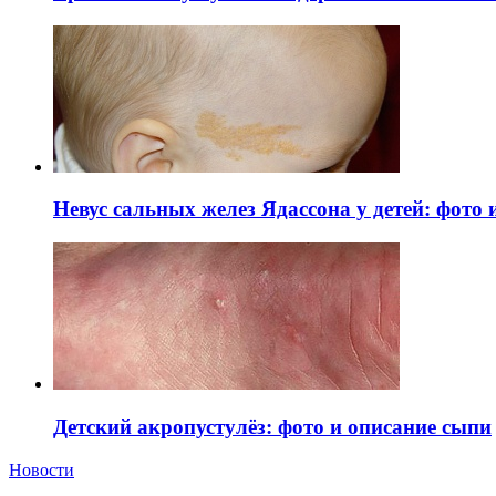
Невус сальных желез Ядассона у детей: фото
Детский акропустулёз: фото и описание сыпи
Новости