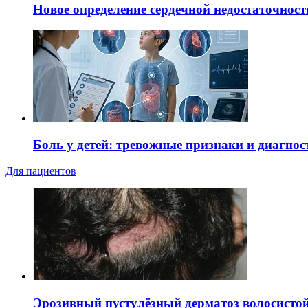
Новое определение сердечной недостаточност
Боль у детей: тревожные признаки и диагнос
Для пациентов
Эрозивный пустулёзный дерматоз волосистой 