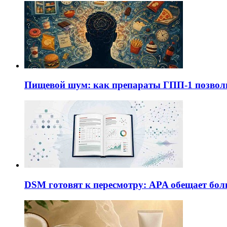
Пищевой шум: как препараты ГПП-1 позво
DSM готовят к пересмотру: APA обещает бол