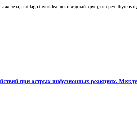
ная железа, cartilago thyroidea щитовидный хрящ, от греч. thyreos
ействий при острых инфузионных реакциях. Межд