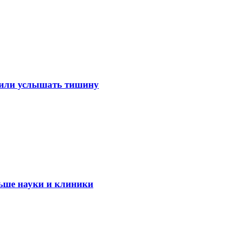
лили услышать тишину
ьше науки и клиники