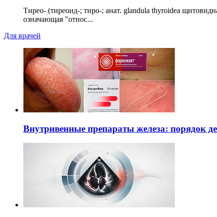
Тирео- (тиреоид-; тиро-; анат. glandula thyroidea щитовид
означающая "относ...
Для врачей
Внутривенные препараты железа: порядок д