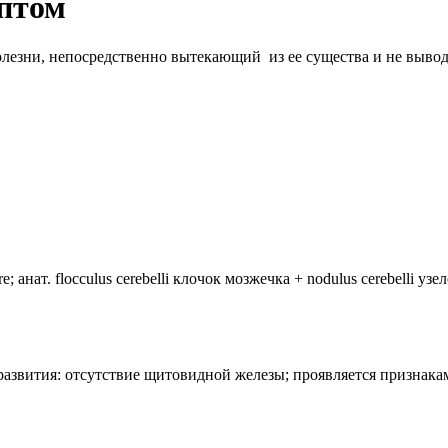
птом
олезни, непосредственно вытекающий из ее существа и не вывод
анат. flocculus cerebelli клочок мозжечка + nodulus cerebelli уз
лия развития: отсутствие щитовидной железы; проявляется призн