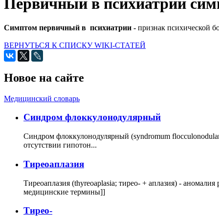
Первичный в психиатрии сим
Симптом первичный в психиатрии -
признак психической б
ВЕРНУТЬСЯ К СПИСКУ WIKI-СТАТЕЙ
Новое на сайте
Медицинский словарь
Cиндром флоккулонодулярный
Синдром флоккулонодулярный (syndromum flocculonodulare; 
отсутствии гипотон...
Тиреоаплазия
Тиреоаплазия (thyreoaplasia; тирео- + аплазия) - анома
медицинские термины]]
Тирео-