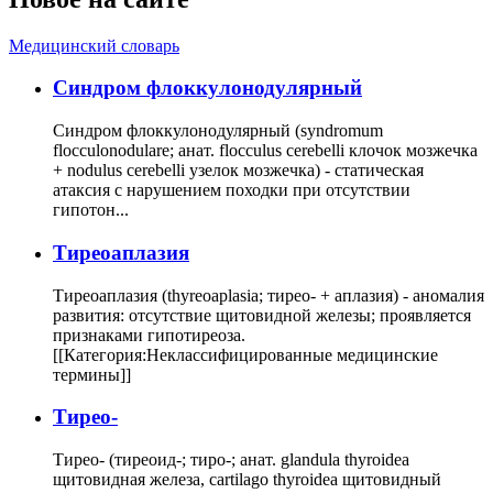
Медицинский словарь
Cиндром флоккулонодулярный
Синдром флоккулонодулярный (syndromum
flocculonodulare; анат. flocculus cerebelli клочок мозжечка
+ nodulus cerebelli узелок мозжечка) - статическая
атаксия с нарушением походки при отсутствии
гипотон...
Тиреоаплазия
Тиреоаплазия (thyreoaplasia; тирео- + аплазия) - аномалия
развития: отсутствие щитовидной железы; проявляется
признаками гипотиреоза.
[[Категория:Неклассифицированные медицинские
термины]]
Тирео-
Тирео- (тиреоид-; тиро-; анат. glandula thyroidea
щитовидная железа, cartilago thyroidea щитовидный