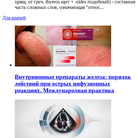
хрящ, от греч. thyreos щит + -eides подобный) - составная
часть сложных слов, означающая "относ...
Для врачей
Внутривенные препараты железа: порядок
действий при острых инфузионных
реакциях. Международная практика