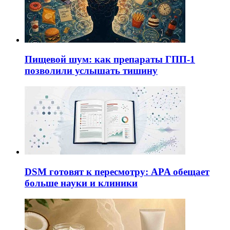
Пищевой шум: как препараты ГПП-1
позволили услышать тишину
DSM готовят к пересмотру: APA обещает
больше науки и клиники