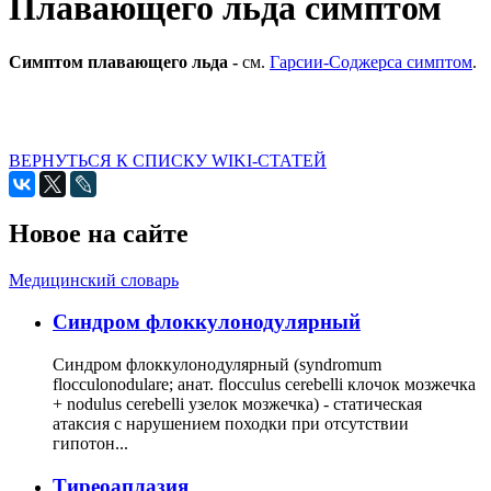
Плавающего льда симптом
Симптом плавающего льда -
см.
Гарсии-Соджерса симптом
.
ВЕРНУТЬСЯ К СПИСКУ WIKI-СТАТЕЙ
Новое на сайте
Медицинский словарь
Cиндром флоккулонодулярный
Синдром флоккулонодулярный (syndromum
flocculonodulare; анат. flocculus cerebelli клочок мозжечка
+ nodulus cerebelli узелок мозжечка) - статическая
атаксия с нарушением походки при отсутствии
гипотон...
Тиреоаплазия