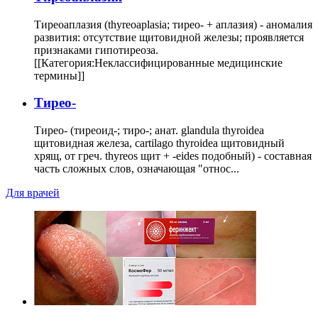
Тиреоаплазия (thyreoaplasia; тирео- + аплазия) - аномалия
развития: отсутствие щитовидной железы; проявляется
признаками гипотиреоза.
[[Категория:Неклассифицированные медицинские
термины]]
Тирео-
Тирео- (тиреоид-; тиро-; анат. glandula thyroidea
щитовидная железа, cartilago thyroidea щитовидный
хрящ, от греч. thyreos щит + -eides подобный) - составная
часть сложных слов, означающая "относ...
Для врачей