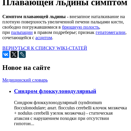
Плавающей льдины симптом
Симптом плавающей льдины -
внезапное наталкивание на
плотную поверхность увеличенной печени пальцами кисти,
свободно погружавшимися в
брюшную полость
,
при
пальпации
в правом подреберье; признак
гепатомегалии
,
сочетающейся с
асцитом
.
ВЕРНУТЬСЯ К СПИСКУ WIKI-СТАТЕЙ
Новое на сайте
Медицинский словарь
Cиндром флоккулонодулярный
Синдром флоккулонодулярный (syndromum
flocculonodulare; анат. flocculus cerebelli клочок мозжечка
+ nodulus cerebelli узелок мозжечка) - статическая
атаксия с нарушением походки при отсутствии
гипотон...