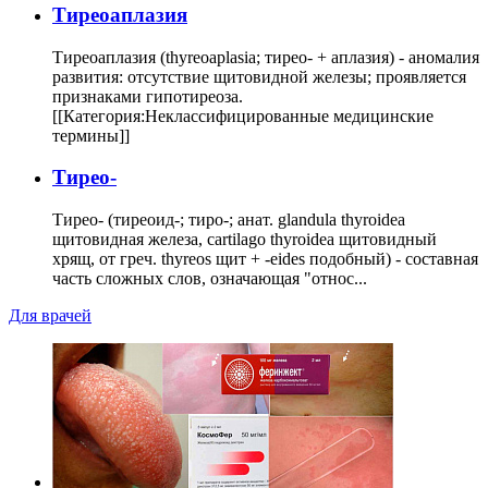
Тиреоаплазия
Тиреоаплазия (thyreoaplasia; тирео- + аплазия) - аномалия
развития: отсутствие щитовидной железы; проявляется
признаками гипотиреоза.
[[Категория:Неклассифицированные медицинские
термины]]
Тирео-
Тирео- (тиреоид-; тиро-; анат. glandula thyroidea
щитовидная железа, cartilago thyroidea щитовидный
хрящ, от греч. thyreos щит + -eides подобный) - составная
часть сложных слов, означающая "относ...
Для врачей