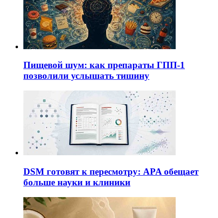
Пищевой шум: как препараты ГПП-1
позволили услышать тишину
DSM готовят к пересмотру: APA обещает
больше науки и клиники