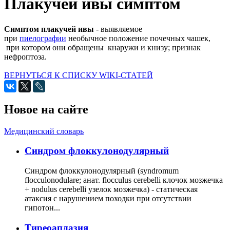
Плакучей ивы симптом
Симптом плакучей ивы
- выявляемое
при
пиелографии
необычное положение почечных чашек,
при котором они обращены кнаружи и книзу; признак
нефроптоза.
ВЕРНУТЬСЯ К СПИСКУ WIKI-СТАТЕЙ
Новое на сайте
Медицинский словарь
Cиндром флоккулонодулярный
Синдром флоккулонодулярный (syndromum
flocculonodulare; анат. flocculus cerebelli клочок мозжечка
+ nodulus cerebelli узелок мозжечка) - статическая
атаксия с нарушением походки при отсутствии
гипотон...
Тиреоаплазия