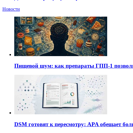
Новости
Пищевой шум: как препараты ГПП-1 позво
DSM готовят к пересмотру: APA обещает бол