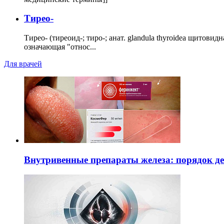
Тирео-
Тирео- (тиреоид-; тиро-; анат. glandula thyroidea щитовид
означающая "относ...
Для врачей
Внутривенные препараты железа: порядок д