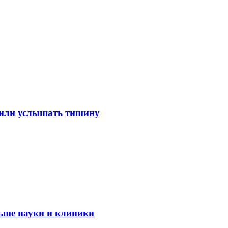
лили услышать тишину
ьше науки и клиники