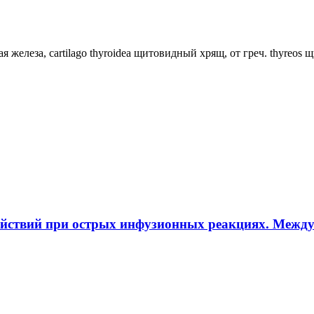
ная железа, cartilago thyroidea щитовидный хрящ, от греч. thyreos
ействий при острых инфузионных реакциях. Межд