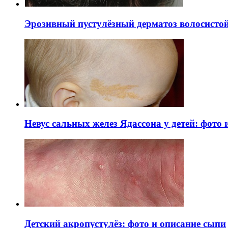
Эрозивный пустулёзный дерматоз волосистой 
Невус сальных желез Ядассона у детей: фото
Детский акропустулёз: фото и описание сыпи