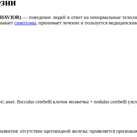
езни
HAVIOR)
— поведение людей в ответ на ненормальные телесны
овывает
симптомы
, принимает лечение и пользуется медицински
анат. flocculus cerebelli клочок мозжечка + nodulus cerebelli уз
лия развития: отсутствие щитовидной железы; проявляется призн