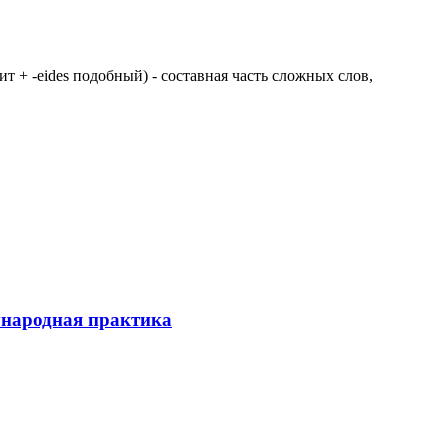
 щит + -eides подобный) - составная часть сложных слов,
ународная практика