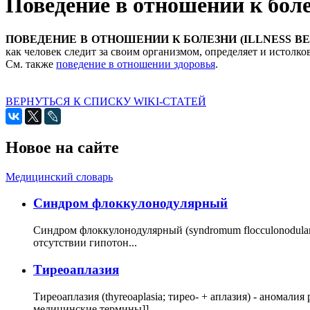
Поведение в отношении к бол
ПОВЕДЕНИЕ В ОТНОШЕНИИ К БОЛЕЗНИ (ILLNESS BE
как человек следит за своим организмом, определяет и истолк
См. также
поведение в отношении здоровья
.
ВЕРНУТЬСЯ К СПИСКУ WIKI-СТАТЕЙ
Новое на сайте
Медицинский словарь
Cиндром флоккулонодулярный
Синдром флоккулонодулярный (syndromum flocculonodulare; 
отсутствии гипотон...
Тиреоаплазия
Тиреоаплазия (thyreoaplasia; тирео- + аплазия) - анома
медицинские термины]]