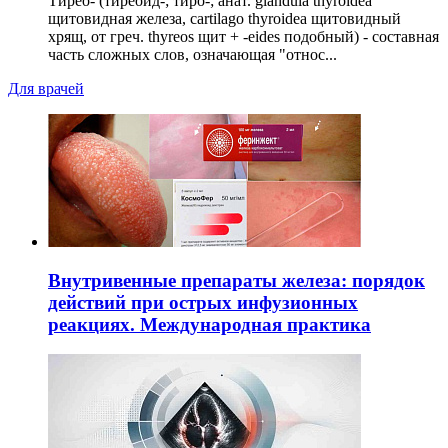
Тирео- (тиреоид-; тиро-; анат. glandula thyroidea
щитовидная железа, cartilago thyroidea щитовидный
хрящ, от греч. thyreos щит + -eides подобный) - составная
часть сложных слов, означающая "относ...
Для врачей
Внутривенные препараты железа: порядок
действий при острых инфузионных
реакциях. Международная практика