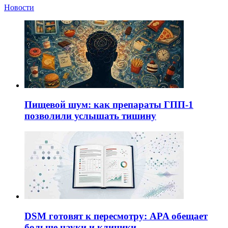
Новости
Пищевой шум: как препараты ГПП-1
позволили услышать тишину
DSM готовят к пересмотру: APA обещает
больше науки и клиники