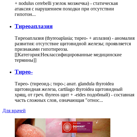
+ nodulus cerebelli узелок мозжечка) - статическая
атаксия с нарушением походки при отсутствии
гипотон...
Тиреоаплазия
Тиреоаплазия (thyreoaplasia; тирео- + аплазия) - аномалия
развития: отсутствие щитовидной железы; проявляется
признаками гипотиреоза.
[[Категория:Неклассифицированные медицинские
термины]]
Тирео-
Тирео- (тиреоид-; тиро-; анат. glandula thyroidea
щитовидная железа, cartilago thyroidea щитовидный
хрящ, от греч. thyreos щит + -eides подобный) - составная
часть сложных слов, означающая "относ...
Для врачей