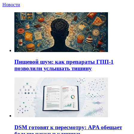
Новости
Пищевой шум: как препараты ГПП-1
позволили услышать тишину
DSM готовят к пересмотру: APA обещает
больше науки и клиники