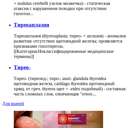
+ nodulus cerebelli узелок мозжечка) - статическая
атаксия с нарушением походки при отсутствии
гипотон...
Тиреоаплазия
Тиреоаплазия (thyreoaplasia; тирео- + аплазия) - аномалия
развития: отсутствие щитовидной железы; проявляется
признаками гипотиреоза.
[[Категория:Неклассифицированные медицинские
термины]]
Тирео-
Тирео- (тиреоид-; тиро-; анат. glandula thyroidea
щитовидная железа, cartilago thyroidea щитовидный
хрящ, от греч. thyreos щит + -eides подобный) - составная
часть сложных слов, означающая "относ...
Для врачей