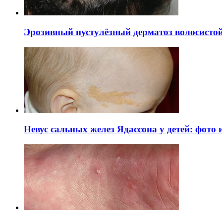
Эрозивный пустулёзный дерматоз волосистой 
Невус сальных желез Ядассона у детей: фото