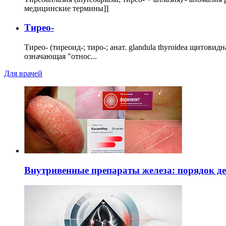
медицинские термины]]
Тирео-
Тирео- (тиреоид-; тиро-; анат. glandula thyroidea щитовид
означающая "относ...
Для врачей
Внутривенные препараты железа: порядок д