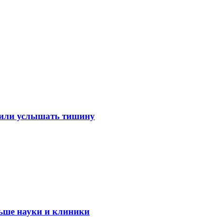
лили услышать тишину
ьше науки и клиники