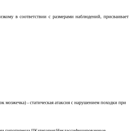
низкому в соответствии с размерами наблюдений, присваивает
елок мозжечка) - статическая атаксия с нарушением походки при
аками гипотиреоза.[[Категория:Неклассифицированные