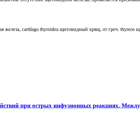
ная железа, cartilago thyroidea щитовидный хрящ, от греч. thyreos
ействий при острых инфузионных реакциях. Межд