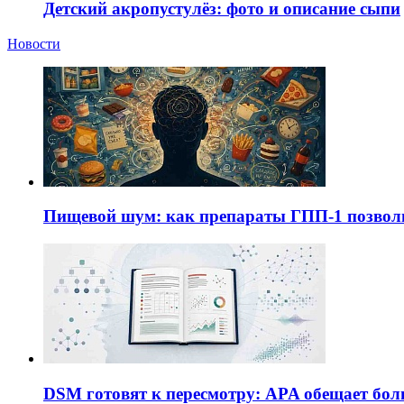
Детский акропустулёз: фото и описание сыпи
Новости
Пищевой шум: как препараты ГПП-1 позво
DSM готовят к пересмотру: APA обещает бол