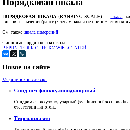
Порядковая шкала
ПОРЯДКОВАЯ ШКАЛА (RANKING SCALE)
—
шкала
, к
числовые значения (ранги) членам ряда и не принимает во вни
См. также
шкала измерений
.
Синонимы:
ординальная шкала
ВЕРНУТЬСЯ К СПИСКУ WIKI-СТАТЕЙ
Новое на сайте
Медицинский словарь
Cиндром флоккулонодулярный
Синдром флоккулонодулярный (syndromum flocculonodulare; 
отсутствии гипотон...
Тиреоаплазия
Тиреоаплазия (thyreoaplasia; тирео- + аплазия) - анома