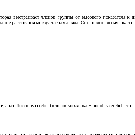
оторая выстраивает членов группы от высокого показателя к 
мание расстояния между членами ряда. Син. ординальная шкала.
анат. flocculus cerebelli клочок мозжечка + nodulus cerebelli уз
лия развития: отсутствие щитовидной железы; проявляется призн