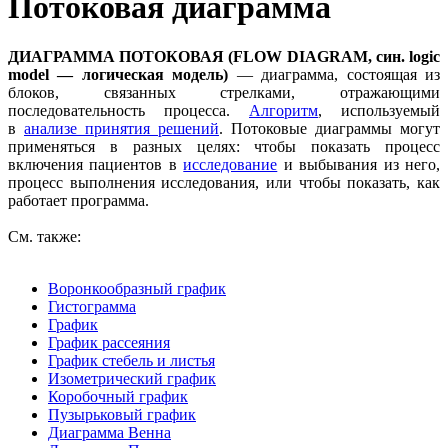
Потоковая диаграмма
ДИАГРАММА ПОТОКОВАЯ (FLOW DIAGRAM, син. logic
model — логическая модель)
— диаграмма, состоящая из
блоков, связанных стрелками, отражающими
последовательность процесса.
Алгоритм
, используемый
в
анализе принятия решений
. Потоковые диаграммы могут
применяться в разных целях: чтобы показать процесс
включения пациентов в
исследование
и выбывания из него,
процесс выполнения исследования, или чтобы показать, как
работает программа.
См. также:
Воронкообразный график
Гистограмма
График
График рассеяния
График стебель и листья
Изометрический график
Коробочный график
Пузырьковый график
Диаграмма Венна