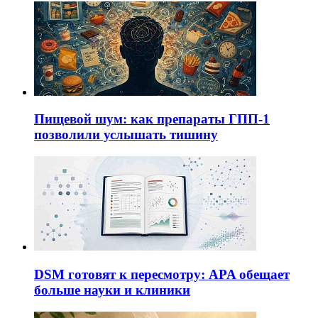
Пищевой шум: как препараты ГПП-1
позволили услышать тишину
DSM готовят к пересмотру: APA обещает
больше науки и клиники