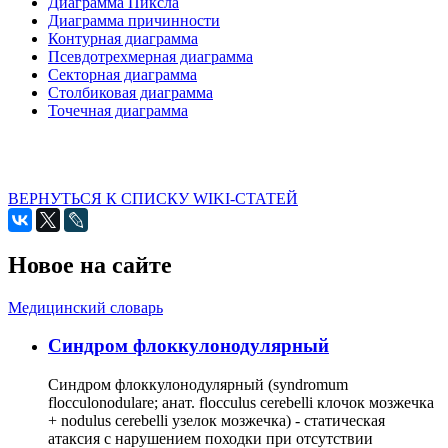
Диаграмма Пиксла
Диаграмма причинности
Контурная диаграмма
Псевдотрехмерная диаграмма
Секторная диаграмма
Столбиковая диаграмма
Точечная диаграмма
ВЕРНУТЬСЯ К СПИСКУ WIKI-СТАТЕЙ
Новое на сайте
Медицинский словарь
Cиндром флоккулонодулярный
Синдром флоккулонодулярный (syndromum
flocculonodulare; анат. flocculus cerebelli клочок мозжечка
+ nodulus cerebelli узелок мозжечка) - статическая
атаксия с нарушением походки при отсутствии