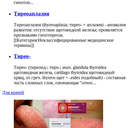
гипотон...
Тиреоаплазия
Тиреоаплазия (thyreoaplasia; тирео- + аплазия) - аномалия
развития: отсутствие щитовидной железы; проявляется
признаками гипотиреоза.
[[Категория:Неклассифицированные медицинские
термины]]
Тирео-
Тирео- (тиреоид-; тиро-; анат. glandula thyroidea
щитовидная железа, cartilago thyroidea щитовидный
хрящ, от греч. thyreos щит + -eides подобный) - составная
часть сложных слов, означающая "относ...
Для врачей