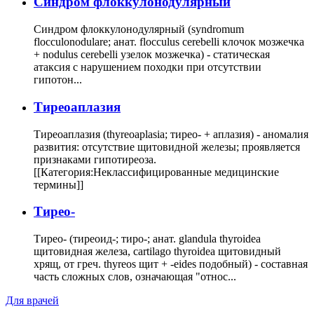
Cиндром флоккулонодулярный
Синдром флоккулонодулярный (syndromum
flocculonodulare; анат. flocculus cerebelli клочок мозжечка
+ nodulus cerebelli узелок мозжечка) - статическая
атаксия с нарушением походки при отсутствии
гипотон...
Тиреоаплазия
Тиреоаплазия (thyreoaplasia; тирео- + аплазия) - аномалия
развития: отсутствие щитовидной железы; проявляется
признаками гипотиреоза.
[[Категория:Неклассифицированные медицинские
термины]]
Тирео-
Тирео- (тиреоид-; тиро-; анат. glandula thyroidea
щитовидная железа, cartilago thyroidea щитовидный
хрящ, от греч. thyreos щит + -eides подобный) - составная
часть сложных слов, означающая "относ...
Для врачей