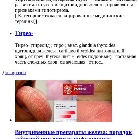
развития: отсутствие щитовидной железы; проявляется
признаками гипотиреоза.
[[Категория:Неклассифицированные медицинские
термины]]
Тирео-
Тирео- (тиреоид-; тиро-; анат. glandula thyroidea
щитовидная железа, cartilago thyroidea щитовидный
хрящ, от греч. thyreos щит + -eides подобный) - составная
часть сложных слов, означающая "относ...
Для врачей
Внутривенные препараты железа: порядок
действий при острых инфузионных