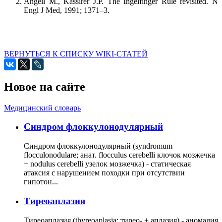
Angell M., Kassirer J.P. The Ingelfinger Rule revisited. N
Engl J Med, 1991; 1371–3.
ВЕРНУТЬСЯ К СПИСКУ WIKI-СТАТЕЙ
Новое на сайте
Медицинский словарь
Cиндром флоккулонодулярный
Синдром флоккулонодулярный (syndromum
flocculonodulare; анат. flocculus cerebelli клочок мозжечка
+ nodulus cerebelli узелок мозжечка) - статическая
атаксия с нарушением походки при отсутствии
гипотон...
Тиреоаплазия
Тиреоаплазия (thyreoaplasia; тирео- + аплазия) - аномалия