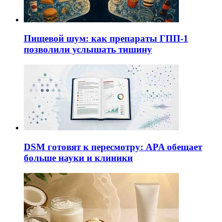
Пищевой шум: как препараты ГПП-1
позволили услышать тишину
DSM готовят к пересмотру: APA обещает
больше науки и клиники