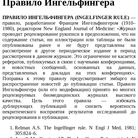
Правило Ингельфингера
ПРАВИЛО ИНГЕЛЬФИНГЕРА (INGELFINGER RULE)
—
правило, разработанное Францем Ингельфингером (1910–
1980), редактором New England Journal of Medicine: «Журнал
проводит рецензирование рукописи в предположении, что ни
содержание статьи, ни иллюстрации или таблицы не были
опубликованы ранее и не будут представлены на
рассмотрение в другое периодическое издание в период
рассмотрения в данном журнале. Это ограничение не касается
рефератов, публикуемых в связи с научными конференциями,
и новостных сообщений, основанных на данных,
представленных в докладах на этих конференциях».
Поправка к этому правилу предусматривает эмбарго на
распространение новостей до публикации статьи. Правило
Ингильфингера (или его модификации) принято во многих
рецензируемых биомедицинских журналах высокого
качества. Цель этого правила — избежать
дублирующих публикаций и снизить вероятность
некритического восприятия результатов исследований до
рецензирования и публикации.
Relman A.S. The Ingelfinger rule. N Engl J Med, 1981;
305:824–6.