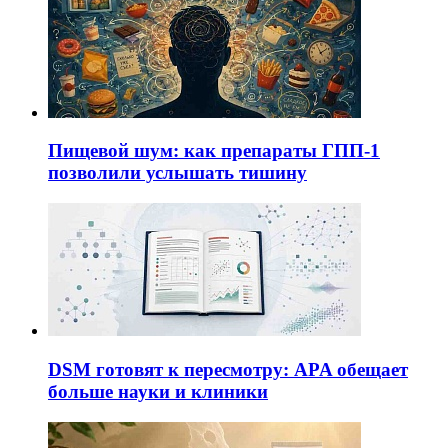
Пищевой шум: как препараты ГПП-1
позволили услышать тишину
DSM готовят к пересмотру: APA обещает
больше науки и клиники