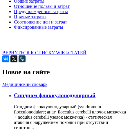
Общие затраты
Отношение пользы и затрат
Предупрежденные затраты
Прямые затраты
Соотношение цен и затрат
Фиксированные затраты
ВЕРНУТЬСЯ К СПИСКУ WIKI-СТАТЕЙ
Новое на сайте
Медицинский словарь
Cиндром флоккулонодулярный
Синдром флоккулонодулярный (syndromum
flocculonodulare; анат. flocculus cerebelli клочок мозжечка
+ nodulus cerebelli узелок мозжечка) - статическая
атаксия с нарушением походки при отсутствии
гипотон...