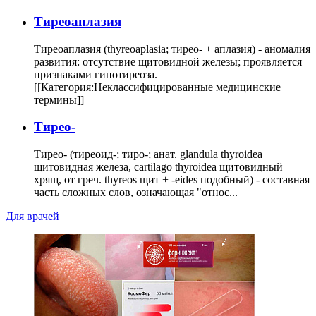
Тиреоаплазия
Тиреоаплазия (thyreoaplasia; тирео- + аплазия) - аномалия
развития: отсутствие щитовидной железы; проявляется
признаками гипотиреоза.
[[Категория:Неклассифицированные медицинские
термины]]
Тирео-
Тирео- (тиреоид-; тиро-; анат. glandula thyroidea
щитовидная железа, cartilago thyroidea щитовидный
хрящ, от греч. thyreos щит + -eides подобный) - составная
часть сложных слов, означающая "относ...
Для врачей