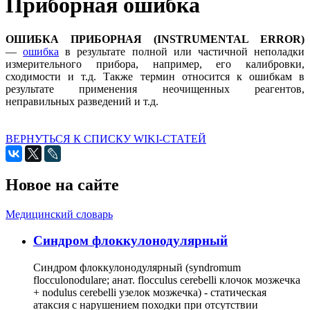
Приборная ошибка
ОШИБКА ПРИБОРНАЯ (INSTRUMENTAL ERROR)
—
ошибка
в результате полной или частичной неполадки
измерительного прибора, например, его калибровки,
сходимости и т.д. Также термин относится к ошибкам в
результате применения неочищенных реагентов,
неправильных разведений и т.д.
ВЕРНУТЬСЯ К СПИСКУ WIKI-СТАТЕЙ
Новое на сайте
Медицинский словарь
Cиндром флоккулонодулярный
Синдром флоккулонодулярный (syndromum
flocculonodulare; анат. flocculus cerebelli клочок мозжечка
+ nodulus cerebelli узелок мозжечка) - статическая
атаксия с нарушением походки при отсутствии