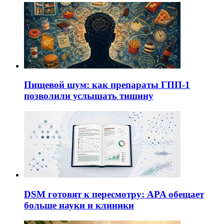
Пищевой шум: как препараты ГПП-1
позволили услышать тишину
DSM готовят к пересмотру: APA обещает
больше науки и клиники