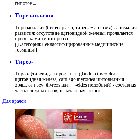
гипотон...
Тиреоаплазия
Тиреоаплазия (thyreoaplasia; тирео- + аплазия) - аномалия
развития: отсутствие щитовидной железы; проявляется
признаками гипотиреоза.
[[Категория:Неклассифицированные медицинские
термины]]
Тирео-
Тирео- (тиреоид-; тиро-; анат. glandula thyroidea
щитовидная железа, cartilago thyroidea щитовидный
хрящ, от греч. thyreos щит + -eides подобный) - составная
часть сложных слов, означающая "относ...
Для врачей