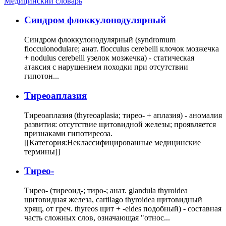
Медицинский словарь
Cиндром флоккулонодулярный
Синдром флоккулонодулярный (syndromum
flocculonodulare; анат. flocculus cerebelli клочок мозжечка
+ nodulus cerebelli узелок мозжечка) - статическая
атаксия с нарушением походки при отсутствии
гипотон...
Тиреоаплазия
Тиреоаплазия (thyreoaplasia; тирео- + аплазия) - аномалия
развития: отсутствие щитовидной железы; проявляется
признаками гипотиреоза.
[[Категория:Неклассифицированные медицинские
термины]]
Тирео-
Тирео- (тиреоид-; тиро-; анат. glandula thyroidea
щитовидная железа, cartilago thyroidea щитовидный
хрящ, от греч. thyreos щит + -eides подобный) - составная
часть сложных слов, означающая "относ...