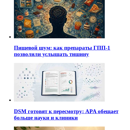
Пищевой шум: как препараты ГПП-1
позволили услышать тишину
DSM готовят к пересмотру: APA обещает
больше науки и клиники