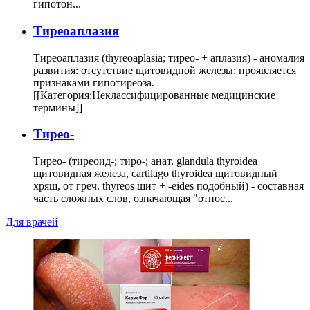
гипотон...
Тиреоаплазия
Тиреоаплазия (thyreoaplasia; тирео- + аплазия) - аномалия
развития: отсутствие щитовидной железы; проявляется
признаками гипотиреоза.
[[Категория:Неклассифицированные медицинские
термины]]
Тирео-
Тирео- (тиреоид-; тиро-; анат. glandula thyroidea
щитовидная железа, cartilago thyroidea щитовидный
хрящ, от греч. thyreos щит + -eides подобный) - составная
часть сложных слов, означающая "относ...
Для врачей