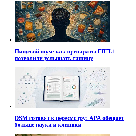
Пищевой шум: как препараты ГПП-1
позволили услышать тишину
DSM готовят к пересмотру: APA обещает
больше науки и клиники