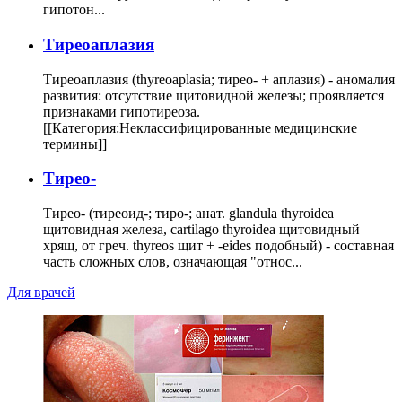
гипотон...
Тиреоаплазия
Тиреоаплазия (thyreoaplasia; тирео- + аплазия) - аномалия
развития: отсутствие щитовидной железы; проявляется
признаками гипотиреоза.
[[Категория:Неклассифицированные медицинские
термины]]
Тирео-
Тирео- (тиреоид-; тиро-; анат. glandula thyroidea
щитовидная железа, cartilago thyroidea щитовидный
хрящ, от греч. thyreos щит + -eides подобный) - составная
часть сложных слов, означающая "относ...
Для врачей