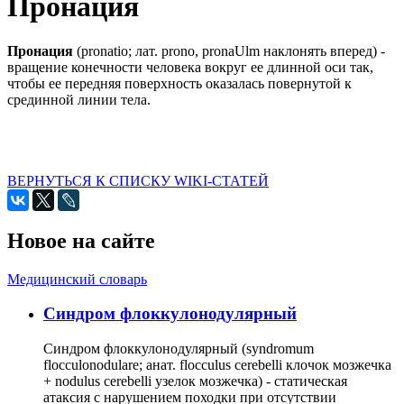
Пронация
Пронация
(pronatio; лат. prono, pronaUlm наклонять вперед) -
вращение конечности человека вокруг ее длинной оси так,
чтобы ее передняя поверхность оказалась повернутой к
срединной линии тела.
ВЕРНУТЬСЯ К СПИСКУ WIKI-СТАТЕЙ
Новое на сайте
Медицинский словарь
Cиндром флоккулонодулярный
Синдром флоккулонодулярный (syndromum
flocculonodulare; анат. flocculus cerebelli клочок мозжечка
+ nodulus cerebelli узелок мозжечка) - статическая
атаксия с нарушением походки при отсутствии