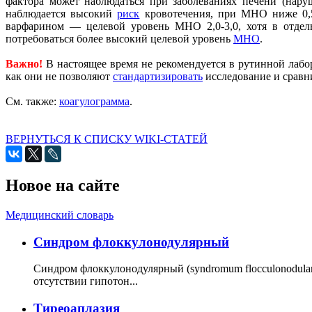
фактора может наблюдаться при заболеваниях печени (нар
наблюдается высокий
риск
кровотечения, при МНО ниже 0,5
варфарином — целевой уровень МНО 2,0-3,0, хотя в отдел
потребоваться более высокий целевой уровень
МНО
.
Важно!
В настоящее время не рекомендуется в рутинной лабо
как они не позволяют
стандартизировать
исследование и сравни
См. также:
коагулограмма
.
ВЕРНУТЬСЯ К СПИСКУ WIKI-СТАТЕЙ
Новое на сайте
Медицинский словарь
Cиндром флоккулонодулярный
Синдром флоккулонодулярный (syndromum flocculonodulare; 
отсутствии гипотон...
Тиреоаплазия