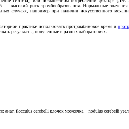
ушение синтеза), или повышенном потреблении фактора (Д
 — высокий риск тромбообразования. Нормальные значения 
ьных случаях, например при наличии искусственного механи
раторной практике использовать протромбиновое время и
прот
вать результаты, полученные в разных лабораториях.
анат. flocculus cerebelli клочок мозжечка + nodulus cerebelli уз