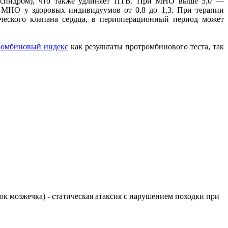
ВС-синдром), что также удлиняет ПТВ. При МНО выше 5,0 —
МНО у здоровых индивидуумов от 0,8 до 1,3. При терапии
ческого клапана сердца, в периоперационный период может
ромбиновый индекс
как результаты протромбинового теста, так
елок мозжечка) - статическая атаксия с нарушением походки при