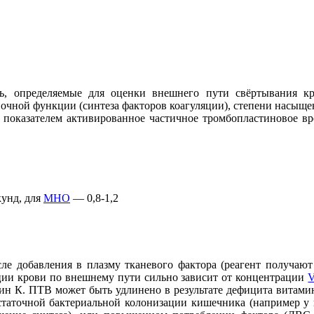
, определяемые для оценки внешнего пути свёртывания к
ночной функции (синтеза факторов коагуляции), степени насыщ
 с показателем активированное частичное тромбопластиновое вр
кунд, для
МНО
— 0,8-1,2
ле добавления в плазму тканевого фактора (реагент получают
ции крови по внешнему пути сильно зависит от концентрации
V
мин К. ПТВ может быть удлинено в результате дефицита витам
статочной бактериальной колонизации кишечника (например у 