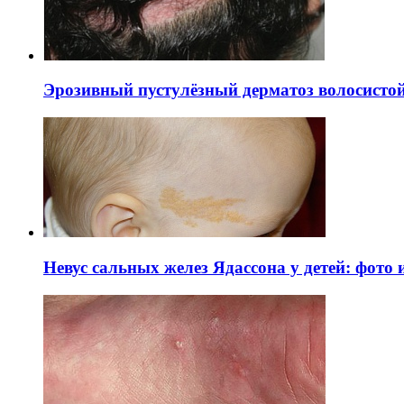
Эрозивный пустулёзный дерматоз волосистой 
Невус сальных желез Ядассона у детей: фото