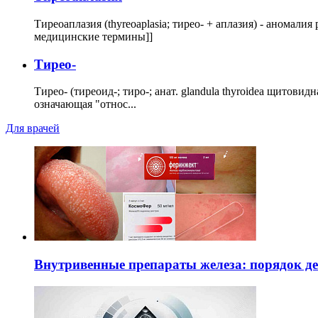
Тиреоаплазия (thyreoaplasia; тирео- + аплазия) - анома
медицинские термины]]
Тирео-
Тирео- (тиреоид-; тиро-; анат. glandula thyroidea щитовид
означающая "относ...
Для врачей
Внутривенные препараты железа: порядок д