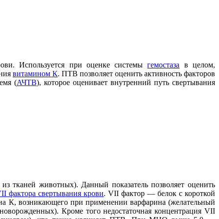
рови. Используется при оценке системы
гемостаза
в целом,
ения
витамином К
. ПТВ позволяет оценить активность факторов
емя (
АЧТВ
), которое оценивает внутренний путь свертывания
 из тканей животных). Данный показатель позволяет оценить
II фактора свертывания крови
. VII фактор — белок с короткой
ина К, возникающего при применении варфарина (желательный
новорожденных). Кроме того недостаточная концентрация VII