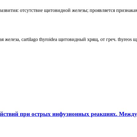
лия развития: отсутствие щитовидной железы; проявляется призн
ная железа, cartilago thyroidea щитовидный хрящ, от греч. thyreos
ействий при острых инфузионных реакциях. Межд