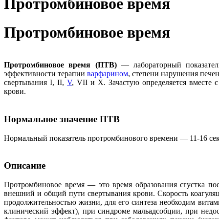
Протромбиновое время
Протромбиновое время
Протромбиновое время (ПТВ)
— лабораторный показатель
эффективности терапии
варфарином
, степени нарушения пече
свертывания I, II,
V
, VII и X. Зачастую определяется вместе
крови.
Нормальное значение ПТВ
Нормальный показатель протромбинового времени — 11-16 се
Описание
Протромбиновое время — это время образования сгустка пос
внешний и общий пути свертывания крови. Скорость коагуля
продолжительностью жизни, для его синтеза необходим вита
клинический эффект), при синдроме мальадсобции, при недо