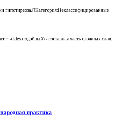
аками гипотиреоза.[[Категория:Неклассифицированные
 щит + -eides подобный) - составная часть сложных слов,
ународная практика