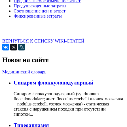
Предполагаемое изменение затрат
Предупрежденные затраты
Соотношение цен и затрат
Фиксированные затраты
ВЕРНУТЬСЯ К СПИСКУ WIKI-СТАТЕЙ
Новое на сайте
Медицинский словарь
Cиндром флоккулонодулярный
Синдром флоккулонодулярный (syndromum
flocculonodulare; анат. flocculus cerebelli клочок мозжечка
+ nodulus cerebelli узелок мозжечка) - статическая
атаксия с нарушением походки при отсутствии
гипотон...
Тиреоаплазия