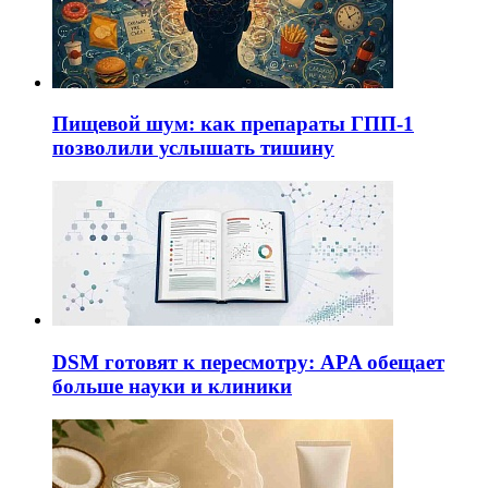
Пищевой шум: как препараты ГПП-1
позволили услышать тишину
DSM готовят к пересмотру: APA обещает
больше науки и клиники