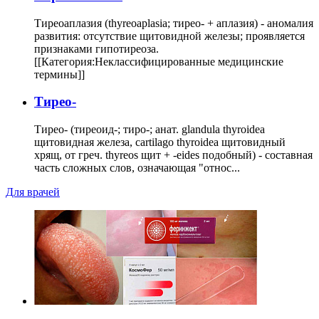
Тиреоаплазия (thyreoaplasia; тирео- + аплазия) - аномалия
развития: отсутствие щитовидной железы; проявляется
признаками гипотиреоза.
[[Категория:Неклассифицированные медицинские
термины]]
Тирео-
Тирео- (тиреоид-; тиро-; анат. glandula thyroidea
щитовидная железа, cartilago thyroidea щитовидный
хрящ, от греч. thyreos щит + -eides подобный) - составная
часть сложных слов, означающая "относ...
Для врачей