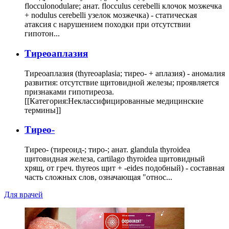
flocculonodulare; анат. flocculus cerebelli клочок мозжечка
+ nodulus cerebelli узелок мозжечка) - статическая
атаксия с нарушением походки при отсутствии
гипотон...
Тиреоаплазия
Тиреоаплазия (thyreoaplasia; тирео- + аплазия) - аномалия
развития: отсутствие щитовидной железы; проявляется
признаками гипотиреоза.
[[Категория:Неклассифицированные медицинские
термины]]
Тирео-
Тирео- (тиреоид-; тиро-; анат. glandula thyroidea
щитовидная железа, cartilago thyroidea щитовидный
хрящ, от греч. thyreos щит + -eides подобный) - составная
часть сложных слов, означающая "относ...
Для врачей