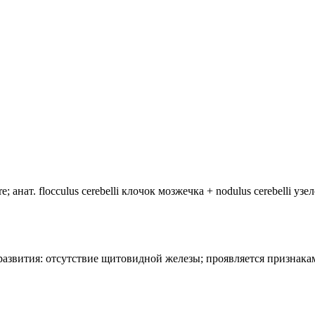
анат. flocculus cerebelli клочок мозжечка + nodulus cerebelli уз
лия развития: отсутствие щитовидной железы; проявляется призн