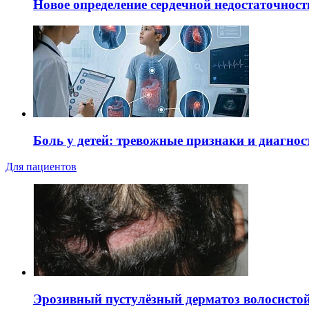
Новое определение сердечной недостаточност
Боль у детей: тревожные признаки и диагнос
Для пациентов
Эрозивный пустулёзный дерматоз волосистой 