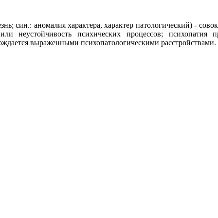
болезнь; син.: аномалия характера, характер патологический) - с
 или неустойчивость психических процессов; психопатия
ождается выраженными психопатологическими расстройствами.