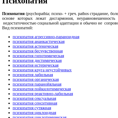
Психопатия
Психопатия
(psychopathia; психо- + греч. pathos страдание, 
основе которых лежат дисгармония, неуравновешенность
недостаточностью социальной адаптации и обычно не сопров
Вид психопатий:
психопатия агрессивно-параноидная
психопатия ананкастическая
психопатия астеническая
психопатия бесчувственная
психопатия гипотимическая
психопатия дистимическая
психопатия истерическая
психопатия круга неустойчивых
психопатия лабильная
психопатия органическая
психопатия паранойяльная
психопатия пойкилотимическая
психопатия реактивно-лабильная
психопатия сексуальная
психопатия сенситивная
психопатия сутяжная
психопатия циклоидная
психопатия циклотимическая