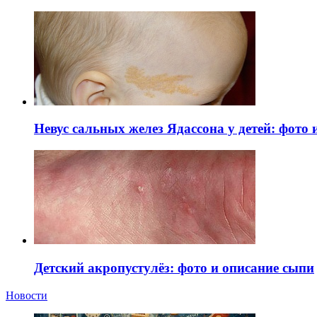
Невус сальных желез Ядассона у детей: фото
Детский акропустулёз: фото и описание сыпи
Новости