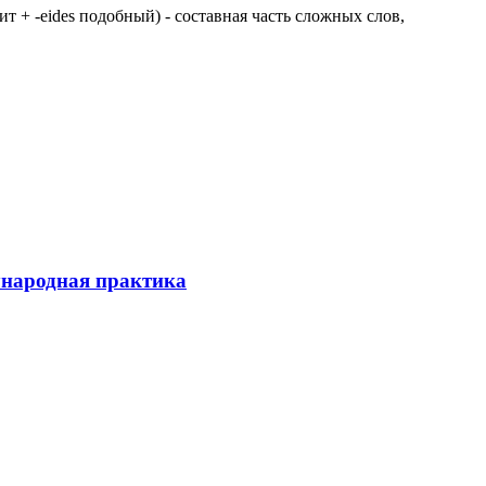
 щит + -eides подобный) - составная часть сложных слов,
ународная практика