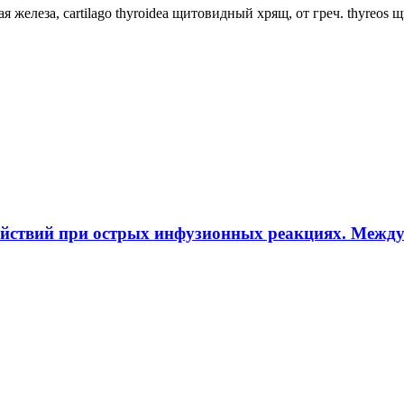
ная железа, cartilago thyroidea щитовидный хрящ, от греч. thyreos
ействий при острых инфузионных реакциях. Межд