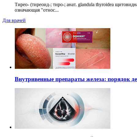
Тирео- (тиреоид-; тиро-; анат. glandula thyroidea щитовид
означающая "относ...
Для врачей
Внутривенные препараты железа: порядок д