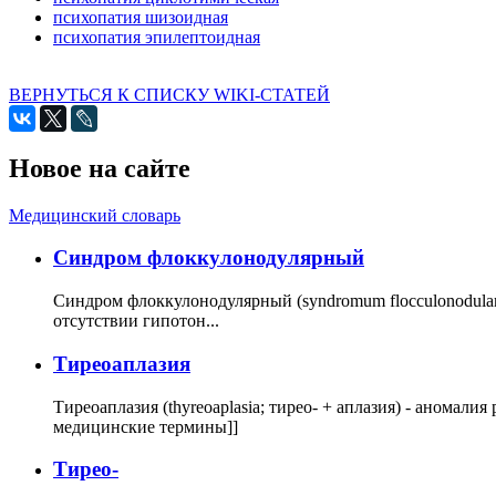
психопатия шизоидная
психопатия эпилептоидная
ВЕРНУТЬСЯ К СПИСКУ WIKI-СТАТЕЙ
Новое на сайте
Медицинский словарь
Cиндром флоккулонодулярный
Синдром флоккулонодулярный (syndromum flocculonodulare; 
отсутствии гипотон...
Тиреоаплазия
Тиреоаплазия (thyreoaplasia; тирео- + аплазия) - анома
медицинские термины]]
Тирео-