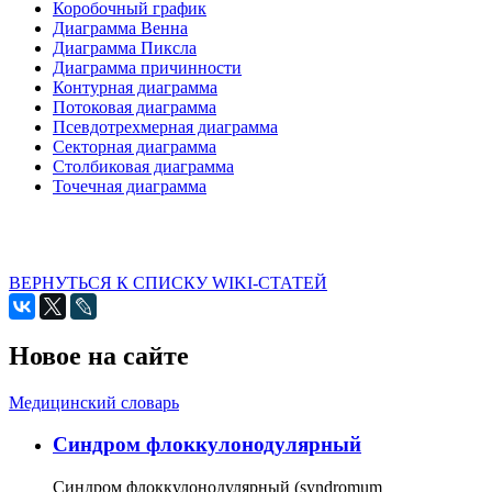
Коробочный график
Диаграмма Венна
Диаграмма Пиксла
Диаграмма причинности
Контурная диаграмма
Потоковая диаграмма
Псевдотрехмерная диаграмма
Секторная диаграмма
Столбиковая диаграмма
Точечная диаграмма
ВЕРНУТЬСЯ К СПИСКУ WIKI-СТАТЕЙ
Новое на сайте
Медицинский словарь
Cиндром флоккулонодулярный
Синдром флоккулонодулярный (syndromum