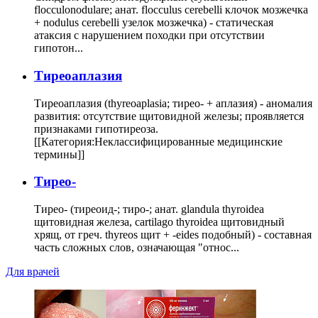
flocculonodulare; анат. flocculus cerebelli клочок мозжечка
+ nodulus cerebelli узелок мозжечка) - статическая
атаксия с нарушением походки при отсутствии
гипотон...
Тиреоаплазия
Тиреоаплазия (thyreoaplasia; тирео- + аплазия) - аномалия
развития: отсутствие щитовидной железы; проявляется
признаками гипотиреоза.
[[Категория:Неклассифицированные медицинские
термины]]
Тирео-
Тирео- (тиреоид-; тиро-; анат. glandula thyroidea
щитовидная железа, cartilago thyroidea щитовидный
хрящ, от греч. thyreos щит + -eides подобный) - составная
часть сложных слов, означающая "относ...
Для врачей