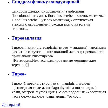
Cиндром флоккулонодулярный
Синдром флоккулонодулярный (syndromum
flocculonodulare; анат. flocculus cerebelli клочок мозжечка
+ nodulus cerebelli узелок мозжечка) - статическая
атаксия с нарушением походки при отсутствии
гипотон...
Тиреоаплазия
Тиреоаплазия (thyreoaplasia; тирео- + аплазия) - аномалия
развития: отсутствие щитовидной железы; проявляется
признаками гипотиреоза.
[[Категория:Неклассифицированные медицинские
термины]]
Тирео-
Тирео- (тиреоид-; тиро-; анат. glandula thyroidea
щитовидная железа, cartilago thyroidea щитовидный
хрящ, от греч. thyreos щит + -eides подобный) - составная
часть сложных слов, означающая "относ...
Для врачей