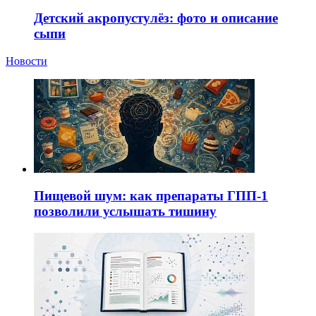
Детский акропустулёз: фото и описание
сыпи
Новости
Пищевой шум: как препараты ГПП-1
позволили услышать тишину