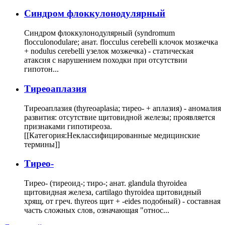
Cиндром флоккулонодулярный
Синдром флоккулонодулярный (syndromum
flocculonodulare; анат. flocculus cerebelli клочок мозжечка
+ nodulus cerebelli узелок мозжечка) - статическая
атаксия с нарушением походки при отсутствии
гипотон...
Тиреоаплазия
Тиреоаплазия (thyreoaplasia; тирео- + аплазия) - аномалия
развития: отсутствие щитовидной железы; проявляется
признаками гипотиреоза.
[[Категория:Неклассифицированные медицинские
термины]]
Тирео-
Тирео- (тиреоид-; тиро-; анат. glandula thyroidea
щитовидная железа, cartilago thyroidea щитовидный
хрящ, от греч. thyreos щит + -eides подобный) - составная
часть сложных слов, означающая "относ...