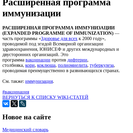
Расширенная программа
иммунизации
РАСШИРЕННАЯ ПРОГРАММА ИММУНИЗАЦИИ
(EXPANDED PROGRAMME OF IMMUNIZATION)
—
часть программы «
Здоровье для всех
к 2000 году»,
проводимой под эгидой Всемирной организации
здравоохранения, ЮНИСЕФ и других международных и
двусторонних организаций. Это
программа
вакцинации
против
дифтерии
,
столбняка,
кори
,
коклюша
,
полиомиелита
,
туберкулеза
,
проводимая преимущественно в развивающихся странах.
См. также:
иммунизация
.
#вакцинация
ВЕРНУТЬСЯ К СПИСКУ WIKI-СТАТЕЙ
Новое на сайте
Медицинский словарь