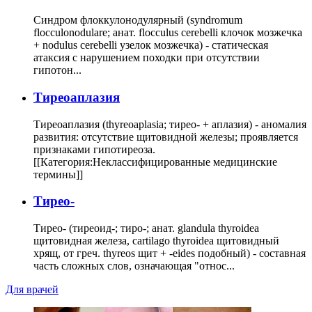
Синдром флоккулонодулярный (syndromum
flocculonodulare; анат. flocculus cerebelli клочок мозжечка
+ nodulus cerebelli узелок мозжечка) - статическая
атаксия с нарушением походки при отсутствии
гипотон...
Тиреоаплазия
Тиреоаплазия (thyreoaplasia; тирео- + аплазия) - аномалия
развития: отсутствие щитовидной железы; проявляется
признаками гипотиреоза.
[[Категория:Неклассифицированные медицинские
термины]]
Тирео-
Тирео- (тиреоид-; тиро-; анат. glandula thyroidea
щитовидная железа, cartilago thyroidea щитовидный
хрящ, от греч. thyreos щит + -eides подобный) - составная
часть сложных слов, означающая "относ...
Для врачей