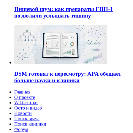
Пищевой шум: как препараты ГПП-1
позволили услышать тишину
DSM готовят к пересмотру: APA обещает
больше науки и клиники
Главная
О проекте
Wiki-статьи
Фото и видео
Новости
Поиск врача
Поиск клиники
Форум