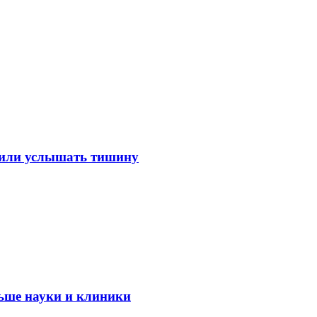
лили услышать тишину
ьше науки и клиники