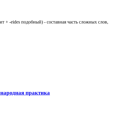
 щит + -eides подобный) - составная часть сложных слов,
ународная практика