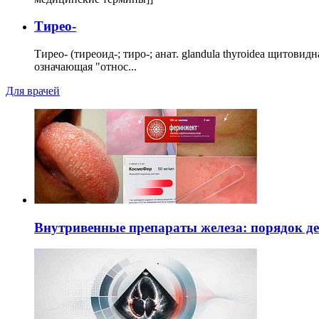
Тирео-
Тирео- (тиреоид-; тиро-; анат. glandula thyroidea щитовид
означающая "относ...
Для врачей
Внутривенные препараты железа: порядок д