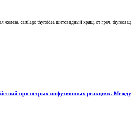
ная железа, cartilago thyroidea щитовидный хрящ, от греч. thyreos
ействий при острых инфузионных реакциях. Межд