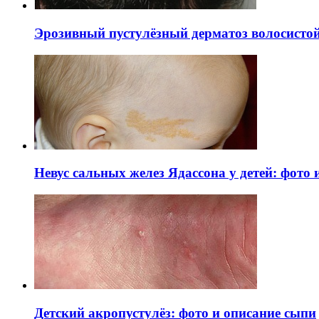
Эрозивный пустулёзный дерматоз волосистой 
Невус сальных желез Ядассона у детей: фото
Детский акропустулёз: фото и описание сыпи