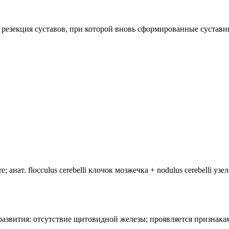
ющая резекция суставов, при которой вновь сформированные суста
анат. flocculus cerebelli клочок мозжечка + nodulus cerebelli уз
лия развития: отсутствие щитовидной железы; проявляется призн