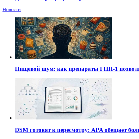
Новости
Пищевой шум: как препараты ГПП-1 позво
DSM готовят к пересмотру: APA обещает бол