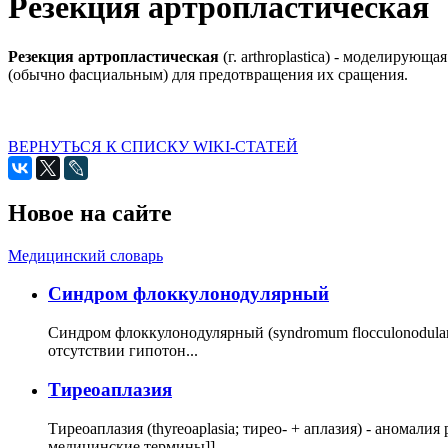
Резекция артропластическая
Резекция артропластическая
(г. arthroplastica) - моделиру
(обычно фасциальным) для предотвращения их сращения.
ВЕРНУТЬСЯ К СПИСКУ WIKI-СТАТЕЙ
Новое на сайте
Медицинский словарь
Cиндром флоккулонодулярный
Синдром флоккулонодулярный (syndromum flocculonodulare; 
отсутствии гипотон...
Тиреоаплазия
Тиреоаплазия (thyreoaplasia; тирео- + аплазия) - анома
медицинские термины]]