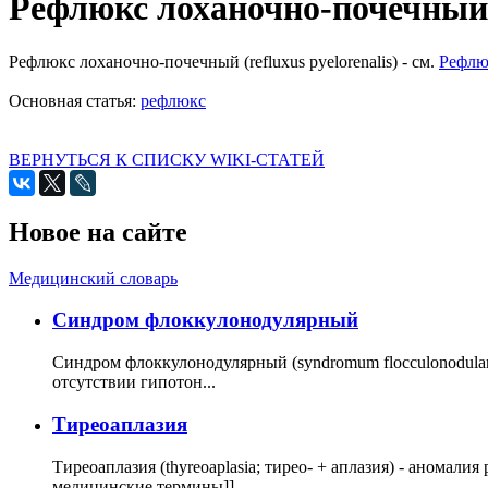
Рефлюкс лоханочно-почечный
Рефлюкс лоханочно-почечный (refluxus pyelorenalis) - см.
Рефлю
Основная статья:
рефлюкс
ВЕРНУТЬСЯ К СПИСКУ WIKI-СТАТЕЙ
Новое на сайте
Медицинский словарь
Cиндром флоккулонодулярный
Синдром флоккулонодулярный (syndromum flocculonodulare; 
отсутствии гипотон...
Тиреоаплазия
Тиреоаплазия (thyreoaplasia; тирео- + аплазия) - анома
медицинские термины]]