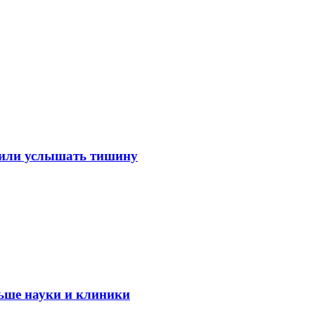
лили услышать тишину
ьше науки и клиники