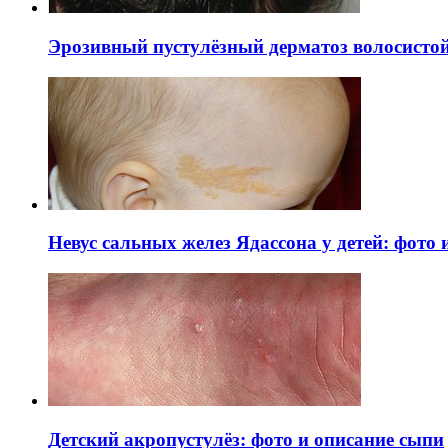
Эрозивный пустулёзный дерматоз волосистой 
Невус сальных желез Ядассона у детей: фото
Детский акропустулёз: фото и описание сыпи