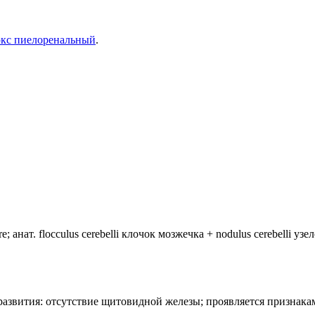
кс пиелоренальный
.
анат. flocculus cerebelli клочок мозжечка + nodulus cerebelli уз
лия развития: отсутствие щитовидной железы; проявляется призн