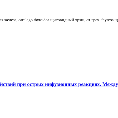
ная железа, cartilago thyroidea щитовидный хрящ, от греч. thyreos
ействий при острых инфузионных реакциях. Межд