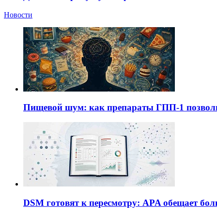
Новости
Пищевой шум: как препараты ГПП-1 позво
DSM готовят к пересмотру: APA обещает бол