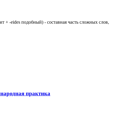
 щит + -eides подобный) - составная часть сложных слов,
ународная практика