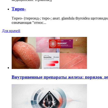
Тирео-
Тирео- (тиреоид-; тиро-; анат. glandula thyroidea щитовид
означающая "относ...
Для врачей
Внутривенные препараты железа: порядок д