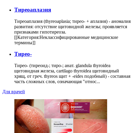
Тиреоаплазия
Тиреоаплазия (thyreoaplasia; тирео- + аплазия) - аномалия
развития: отсутствие щитовидной железы; проявляется
признаками гипотиреоза.
[[Категория:Неклассифицированные медицинские
термины]]
Тирео-
Тирео- (тиреоид-; тиро-; анат. glandula thyroidea
щитовидная железа, cartilago thyroidea щитовидный
хрящ, от греч. thyreos щит + -eides подобный) - составная
часть сложных слов, означающая "относ...
Для врачей