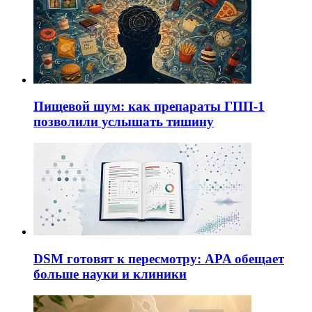
Пищевой шум: как препараты ГПП-1
позволили услышать тишину
DSM готовят к пересмотру: APA обещает
больше науки и клиники