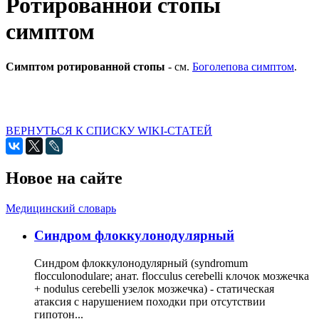
Ротированной стопы
симптом
Симптом ротированной стопы
- см.
Боголепова симптом
.
ВЕРНУТЬСЯ К СПИСКУ WIKI-СТАТЕЙ
Новое на сайте
Медицинский словарь
Cиндром флоккулонодулярный
Синдром флоккулонодулярный (syndromum
flocculonodulare; анат. flocculus cerebelli клочок мозжечка
+ nodulus cerebelli узелок мозжечка) - статическая
атаксия с нарушением походки при отсутствии
гипотон...