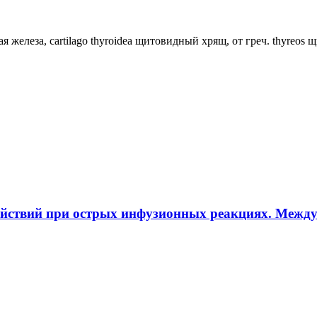
ная железа, cartilago thyroidea щитовидный хрящ, от греч. thyreos
ействий при острых инфузионных реакциях. Межд