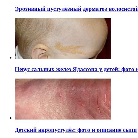
Эрозивный пустулёзный дерматоз волосистой 
Невус сальных желез Ядассона у детей: фото
Детский акропустулёз: фото и описание сыпи