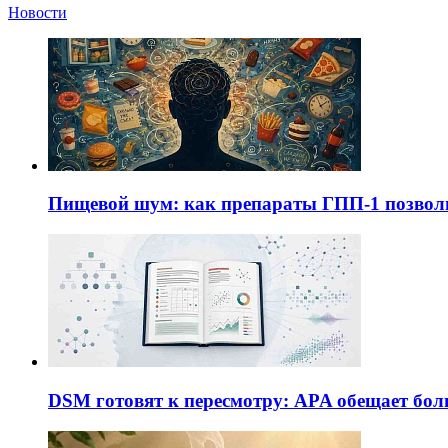
Новости
Пищевой шум: как препараты ГПП-1 позво
DSM готовят к пересмотру: APA обещает бол