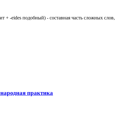
 щит + -eides подобный) - составная часть сложных слов,
ународная практика