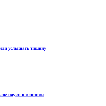
лили услышать тишину
ьше науки и клиники