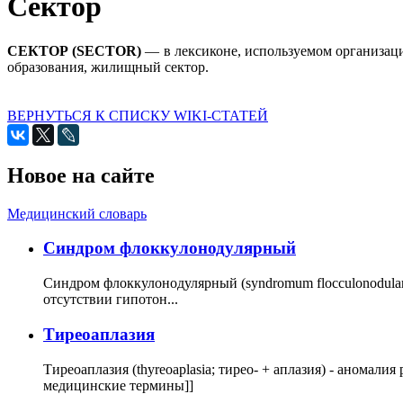
Сектор
СЕКТОР (SECTOR)
— в лексиконе, используемом организац
образования, жилищный сектор.
ВЕРНУТЬСЯ К СПИСКУ WIKI-СТАТЕЙ
Новое на сайте
Медицинский словарь
Cиндром флоккулонодулярный
Синдром флоккулонодулярный (syndromum flocculonodulare; 
отсутствии гипотон...
Тиреоаплазия
Тиреоаплазия (thyreoaplasia; тирео- + аплазия) - анома
медицинские термины]]