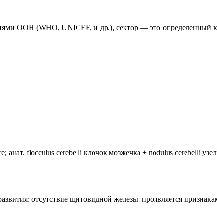
иями ООН (WHO, UNICEF, и др.), сектор — это определенный ко
анат. flocculus cerebelli клочок мозжечка + nodulus cerebelli уз
лия развития: отсутствие щитовидной железы; проявляется призн