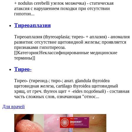
+ nodulus cerebelli узелок мозжечка) - статическая
атаксия с нарушением походки при отсутствии
гипотон...
Тиреоаплазия
Тиреоаплазия (thyreoaplasia; тирео- + аплазия) - аномалия
развития: отсутствие щитовидной железы; проявляется
признаками гипотиреоза.
[[Категория:Неклассифицированные медицинские
термины]]
Тирео-
Тирео- (тиреоид-; тиро-; анат. glandula thyroidea
щитовидная железа, cartilago thyroidea щитовидный
хрящ, от греч. thyreos щит + -eides подобный) - составная
часть сложных слов, означающая "относ...
Для врачей