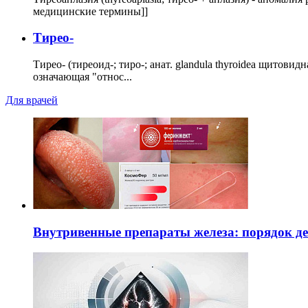
медицинские термины]]
Тирео-
Тирео- (тиреоид-; тиро-; анат. glandula thyroidea щитовид
означающая "относ...
Для врачей
Внутривенные препараты железа: порядок д