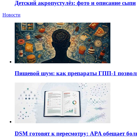
Детский акропустулёз: фото и описание сыпи
Новости
Пищевой шум: как препараты ГПП-1 позво
DSM готовят к пересмотру: APA обещает бол