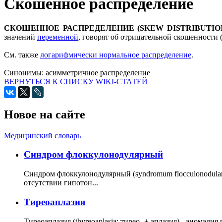
Скошенное распределение
СКОШЕННОЕ РАСПРЕДЕЛЕНИЕ (SKEW DISTRIBUTIO
значений
переменной
, говорят об отрицательной скошенности
См. также
логарифмически нормальное распределение
.
Синонимы:
асимметричное распределение
ВЕРНУТЬСЯ К СПИСКУ WIKI-СТАТЕЙ
Новое на сайте
Медицинский словарь
Cиндром флоккулонодулярный
Синдром флоккулонодулярный (syndromum flocculonodulare; 
отсутствии гипотон...
Тиреоаплазия
Тиреоаплазия (thyreoaplasia; тирео- + аплазия) - анома