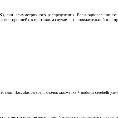
N),
син. асимметричного распределения. Если одновершинно
 (левосторонней), в противном случае — о положительной или п
анат. flocculus cerebelli клочок мозжечка + nodulus cerebelli уз
лия развития: отсутствие щитовидной железы; проявляется призн