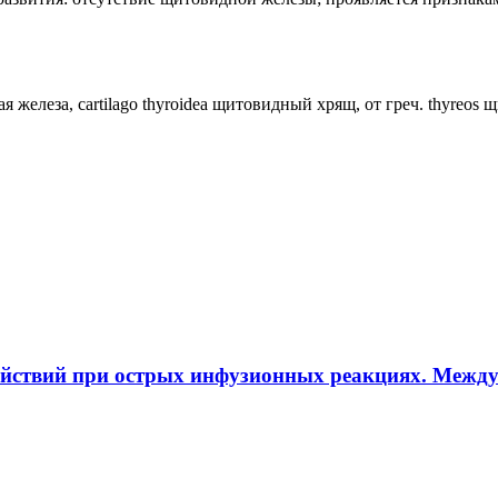
ная железа, cartilago thyroidea щитовидный хрящ, от греч. thyreos
ействий при острых инфузионных реакциях. Межд