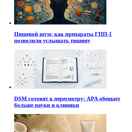
Пищевой шум: как препараты ГПП-1
позволили услышать тишину
DSM готовят к пересмотру: APA обещает
больше науки и клиники