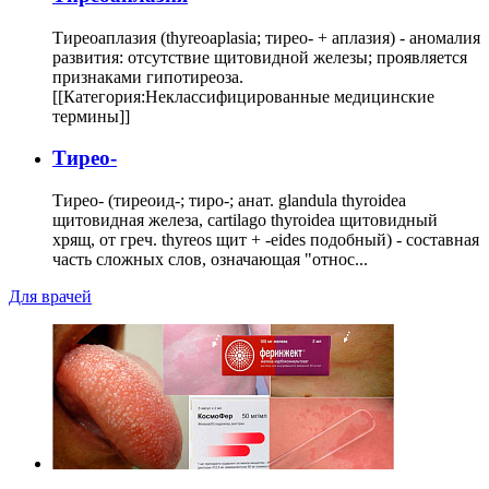
Тиреоаплазия (thyreoaplasia; тирео- + аплазия) - аномалия
развития: отсутствие щитовидной железы; проявляется
признаками гипотиреоза.
[[Категория:Неклассифицированные медицинские
термины]]
Тирео-
Тирео- (тиреоид-; тиро-; анат. glandula thyroidea
щитовидная железа, cartilago thyroidea щитовидный
хрящ, от греч. thyreos щит + -eides подобный) - составная
часть сложных слов, означающая "относ...
Для врачей