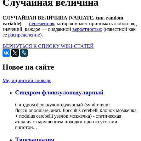
Случайная величина
СЛУЧАЙНАЯ ВЕЛИЧИНА (VARIATE, син. random
variable)
—
переменная
, которая может принимать любой ряд
значений, каждое — с заданной
вероятностью
(известной как
ее
распределение
).
ВЕРНУТЬСЯ К СПИСКУ WIKI-СТАТЕЙ
Новое на сайте
Медицинский словарь
Cиндром флоккулонодулярный
Синдром флоккулонодулярный (syndromum
flocculonodulare; анат. flocculus cerebelli клочок мозжечка
+ nodulus cerebelli узелок мозжечка) - статическая
атаксия с нарушением походки при отсутствии
гипотон...
Тиреоаплазия