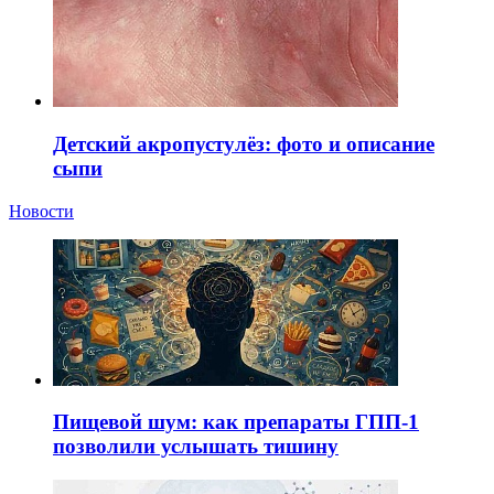
Детский акропустулёз: фото и описание
сыпи
Новости
Пищевой шум: как препараты ГПП-1
позволили услышать тишину