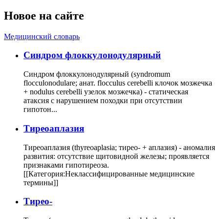
Новое на сайте
Медицинский словарь
Cиндром флоккулонодулярный
Синдром флоккулонодулярный (syndromum
flocculonodulare; анат. flocculus cerebelli клочок мозжечка
+ nodulus cerebelli узелок мозжечка) - статическая
атаксия с нарушением походки при отсутствии
гипотон...
Тиреоаплазия
Тиреоаплазия (thyreoaplasia; тирео- + аплазия) - аномалия
развития: отсутствие щитовидной железы; проявляется
признаками гипотиреоза.
[[Категория:Неклассифицированные медицинские
термины]]
Тирео-