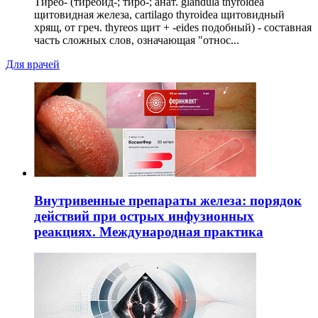
Тирео- (тиреоид-; тиро-; анат. glandula thyroidea
щитовидная железа, cartilago thyroidea щитовидный
хрящ, от греч. thyreos щит + -eides подобный) - составная
часть сложных слов, означающая "относ...
Для врачей
Внутривенные препараты железа: порядок
действий при острых инфузионных
реакциях. Международная практика