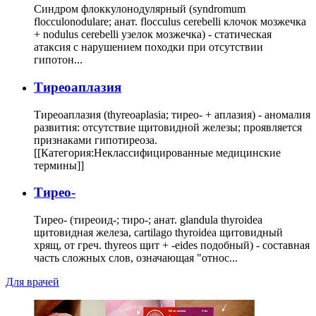
Синдром флоккулонодулярный (syndromum
flocculonodulare; анат. flocculus cerebelli клочок мозжечка
+ nodulus cerebelli узелок мозжечка) - статическая
атаксия с нарушением походки при отсутствии
гипотон...
Тиреоаплазия
Тиреоаплазия (thyreoaplasia; тирео- + аплазия) - аномалия
развития: отсутствие щитовидной железы; проявляется
признаками гипотиреоза.
[[Категория:Неклассифицированные медицинские
термины]]
Тирео-
Тирео- (тиреоид-; тиро-; анат. glandula thyroidea
щитовидная железа, cartilago thyroidea щитовидный
хрящ, от греч. thyreos щит + -eides подобный) - составная
часть сложных слов, означающая "относ...
Для врачей